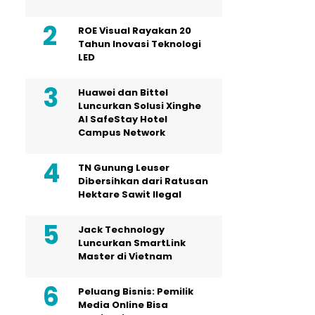
ROE Visual Rayakan 20
Tahun Inovasi Teknologi
LED
Huawei dan Bittel
Luncurkan Solusi Xinghe
Al SafeStay Hotel
Campus Network
TN Gunung Leuser
Dibersihkan dari Ratusan
Hektare Sawit Ilegal
Jack Technology
Luncurkan SmartLink
Master di Vietnam
Peluang Bisnis: Pemilik
Media Online Bisa