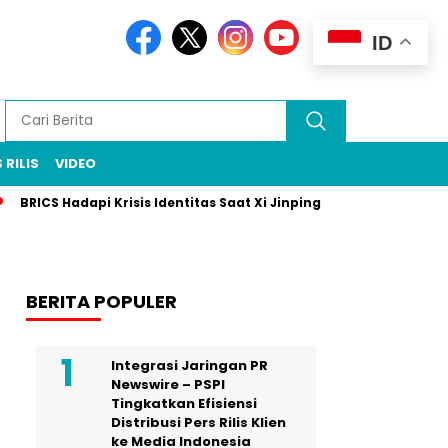
ID
 RILIS
VIDEO
BRICS Hadapi Krisis Identitas Saat Xi Jinping Absen di Pertemuan
BERITA POPULER
Integrasi Jaringan PR
Newswire – PSPI
Tingkatkan Efisiensi
Distribusi Pers Rilis Klien
ke Media Indonesia