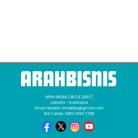
ARAH MEDIA CIRCLE (ARC)
Jakarta - Indonesia
Email redaksi: infoekbis@gmail.com
WA Center: 0853 1555 7788