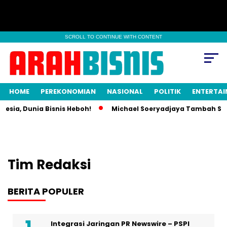
SCROLL TO CONTINUE WITH CONTENT
HOME
PEREKONOMIAN
NASIONAL
POLITIK
ENTERTA
nesia, Dunia Bisnis Heboh!
Michael Soeryadjaya Tambah Saha
Tim Redaksi
BERITA POPULER
Integrasi Jaringan PR Newswire – PSPI