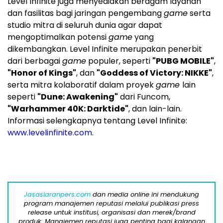
Level Infinite juga menyediakan beragam layanan
dan fasilitas bagi jaringan pengembang
game
serta
studio mitra di seluruh dunia agar dapat
mengoptimalkan potensi
game
yang
dikembangkan. Level Infinite merupakan penerbit
dari berbagai
game
populer, seperti
"PUBG MOBILE"
,
"Honor of Kings"
, dan
"Goddess of Victory: NIKKE"
,
serta mitra kolaboratif dalam proyek
game
lain
seperti
"Dune: Awakening"
dari Funcom,
"Warhammer
40K
: Darktide"
, dan lain-lain.
Informasi selengkapnya tentang Level Infinite:
www.levelinfinite.com
.
Jasasiaranpers.com
dan media online ini mendukung
program manajemen reputasi melalui publikasi press
release untuk institusi, organisasi dan merek/brand
produk. Manajemen reputasi juga penting bagi kalangan