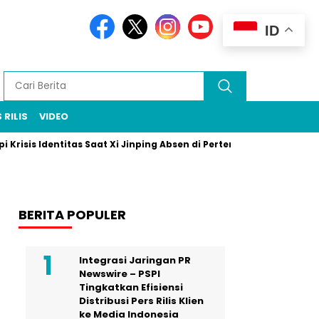
ID
 RILIS
VIDEO
sis Identitas Saat Xi Jinping Absen di Pertemuan Puncak Rio
BERITA POPULER
Integrasi Jaringan PR
Newswire – PSPI
Tingkatkan Efisiensi
Distribusi Pers Rilis Klien
ke Media Indonesia