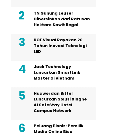
TN Gunung Leuser
Dibersihkan dari Ratusan
Hektare Sawit Ilegal
ROE Visual Rayakan 20
Tahun Inovasi Teknologi
LED
Jack Technology
Luncurkan SmartLink
Master di Vietnam
Huawei dan Bittel
Luncurkan Solusi Xinghe
Al SafeStay Hotel
Campus Network
Peluang Bisnis: Pemilik
Media Online Bisa