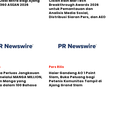
Jadi Mitra bagi Ajang
Cision Raih MarTech
360 ASEAN 2026
Breakthrough Awards 2026
untuk Pemantauan dan
Analisis Media Sosial,
Distribusi Siaran Pers, dan AEO
s
Pers Rilis
a Perluas Jangkauan
Haier Gandeng AO 1 Point
melalui MANGA MILLION,
Slam, Buka Peluang bagi
rm Manga yang
Petenis Komunitas Tampil di
a dalam 100 Bahasa
Ajang Grand Slam