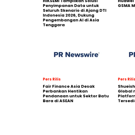
HIKSEMI Tampilkan Solusi
Huawei 
Penyimpanan Data untuk
GSMA M
Seluruh Skenario di Ajang DTI
Indonesia 2026, Dukung
Pengembangan AI di Asia
Tenggara
Pers Rilis
Pers Rili
Fair Finance Asia Desak
Shueish
Perbankan Hentikan
Global 
Pendanaan untuk Sektor Batu
Platfo
Bara di ASEAN
Tersedi