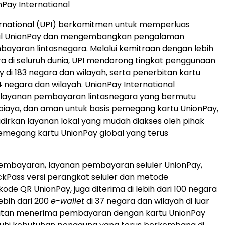
Pay International
ernational (UPI) berkomitmen untuk memperluas
bal UnionPay dan mengembangkan pengalaman
bayaran lintasnegara. Melalui kemitraan dengan lebih
tra di seluruh dunia, UPI mendorong tingkat penggunaan
y di 183 negara dan wilayah, serta penerbitan kartu
4 negara dan wilayah. UnionPay International
layanan pembayaran lintasnegara yang bermutu
 biaya, dan aman untuk basis pemegang kartu UnionPay,
irkan layanan lokal yang mudah diakses oleh pihak
emegang kartu UnionPay global yang terus
pembayaran, layanan pembayaran seluler UnionPay,
kPass versi perangkat seluler dan metode
de QR UnionPay, juga diterima di lebih dari 100 negara
ebih dari 200
e-wallet
di 37 negara dan wilayah di luar
atan menerima pembayaran dengan kartu UnionPay