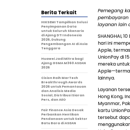
Pemegang kar
Berita Terkait
pembayaran 
HIKSEMI Tampilkan Solusi
layanan lain 
Penyimpanan Data
untuk Seluruh Skenario
di Ajang DTI Indonesia
SHANGHAI
, 10
2026, Dukung
hari ini memp
Pengembangan AI di Asia
Tenggara
Apple, terma
UnionPay di 1
Huawei Jadi Mitra bagi
Ajang GSMA M360 ASEAN
mereka untuk
2026
Apple—terma
lainnya.
Cision Raih MarTech
Breakthrough Awards
2026 untuk Pemantauan
Layanan terseb
dan Analisis Media
Sosial, Distribusi Siaran
Hong Kong,
In
Pers, dan AEO
Myanmar
,
Pak
kartu UnionPa
Fair Finance Asia Desak
Perbankan Hentikan
tersebut dap
Pendanaan untuk Sektor
Batu Bara di ASEAN
menggunakan I