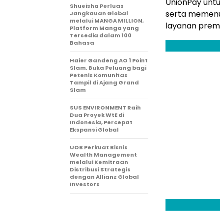
UnionPay unt
Shueisha Perluas
serta memenu
Jangkauan Global
melalui MANGA MILLION,
layanan premi
Platform Manga yang
Tersedia dalam 100
Bahasa
Haier Gandeng AO 1 Point
Slam, Buka Peluang bagi
Petenis Komunitas
Tampil di Ajang Grand
Slam
SUS ENVIRONMENT Raih
Dua Proyek WtE di
Indonesia, Percepat
Ekspansi Global
UOB Perkuat Bisnis
Wealth Management
melalui Kemitraan
Distribusi Strategis
dengan Allianz Global
Investors