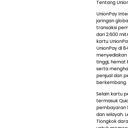
Tentang Union
UnionPay Int
jaringan glo
transaksi pem
dari 2.600 mi
kartu UnionPa
UnionPay di 8
menyediakan 
tinggi, hemat
serta menghad
penjual dan p
berkembang.
Selain kartu 
termasuk Quic
pembayaran ko
dan wilayah. L
Tiongkok dar