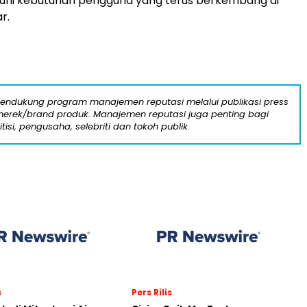
hi kebutuhan pengguna yang terus berkembang di
r.
mendukung program manajemen reputasi melalui publikasi press
n merek/brand produk. Manajemen reputasi juga penting bagi
itisi, pengusaha, selebriti dan tokoh publik.
s
Pers Rilis