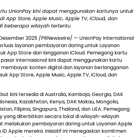
tu UnionPay kini dapat menggunakan kartunya untuk
di
App Store
, Apple Music, Apple TV, iCloud, dan
di beberapa wilayah tertentu
Desember 2025
/PRNewswire/ — UnionPay International
erluas layanan pembayaran daring untuk Layanan
suk
App Store
dan langganan iCloud. Pemegang kartu
5 pasar internasional kini dapat menggunakan kartu
 membayar konten digital dan layanan berlangganan
suk
App Store
, Apple Music, Apple TV, iCloud, dan
ut kini tersedia di
Australia
, Kamboja,
Georgia
, DAK
donesia
,
Kazakhstan
,
Kenya
, DAK Makau,
Mongolia
,
istan
, Filipina, Singapura,
Thailand
, dan UEA. Pemegang
y yang diterbitkan secara lokal di wilayah-wilayah
at melakukan pembayaran daring untuk Layanan Apple
D Apple mereka. Inisiatif ini menegaskan komitmen