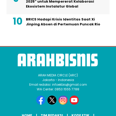
2025” untuk Mempererat Kolaborasi
Ekosistem Instalatur Global
BRICS Hadapi Krisis Identitas Saat Xi
Jinping Absen di Pertemuan Puncak Rio
ARAH MEDIA CIRCLE (ARC)
Jakarta - Indonesia
Email redaksi: infoekbis@gmail.com
WA Center: 0853 1555 7788
HOME
TIM REDAKSI
KODE ETIK