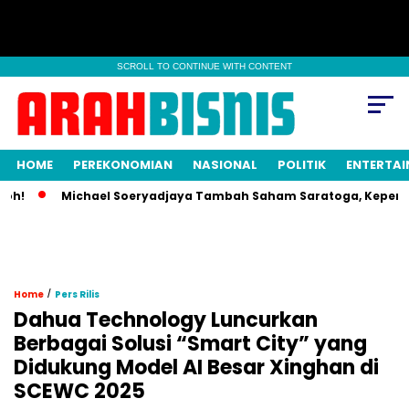
SCROLL TO CONTINUE WITH CONTENT
HOME
PEREKONOMIAN
NASIONAL
POLITIK
ENTERTA
Michael Soeryadjaya Tambah Saham Saratoga, Kepemilikan
/
Home
Pers Rilis
Dahua Technology Luncurkan
Berbagai Solusi “Smart City” yang
Didukung Model AI Besar Xinghan di
SCEWC 2025