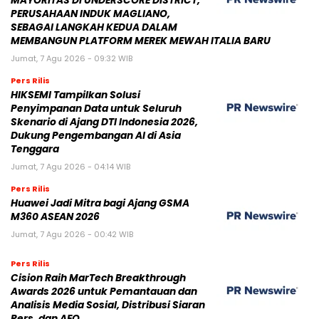
MAYORITAS DI UNDERSCORE DISTRICT,
PERUSAHAAN INDUK MAGLIANO,
SEBAGAI LANGKAH KEDUA DALAM
MEMBANGUN PLATFORM MEREK MEWAH ITALIA BARU
Jumat, 7 Agu 2026 - 09:32 WIB
Pers Rilis
HIKSEMI Tampilkan Solusi
Penyimpanan Data untuk Seluruh
Skenario di Ajang DTI Indonesia 2026,
Dukung Pengembangan AI di Asia
Tenggara
Jumat, 7 Agu 2026 - 04:14 WIB
Pers Rilis
Huawei Jadi Mitra bagi Ajang GSMA
M360 ASEAN 2026
Jumat, 7 Agu 2026 - 00:42 WIB
Pers Rilis
Cision Raih MarTech Breakthrough
Awards 2026 untuk Pemantauan dan
Analisis Media Sosial, Distribusi Siaran
Pers, dan AEO