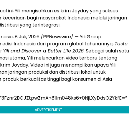
rtual ini, Yili mengisahkan es krim Joyday yang sukses
keceriaan bagi masyarakat Indonesia melalui jaringan
istribusi yang terintegrasi.
onesia
,
8 Juli, 2026
/PRNewswire/ — Yili Group
edisi Indonesia dari program global tahunannya,
Taste
 Yili and Discover a Better Life 2026
. Sebagai salah satu
inasi utama, Yili meluncurkan video terbaru tentang
krim Joyday. Video ini juga menampilkan upaya Yili
n jaringan produksi dan distribusi lokal untuk
produk berkualitas tinggi bagi konsumen di Asia
=”3Fznr2BGJZtpwZmA+81lm048ks6+0NjLXyDdsO2YkfE=”
ADVERTISEMENT