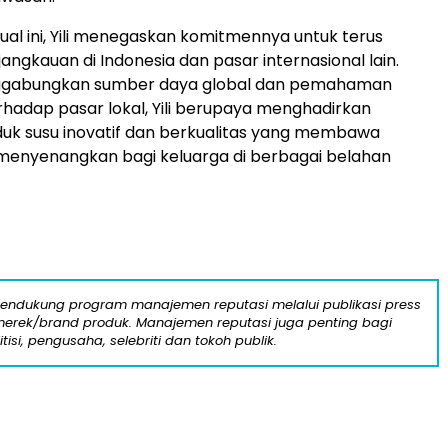
rtual ini, Yili menegaskan komitmennya untuk terus
ngkauan di Indonesia dan pasar internasional lain.
gabungkan sumber daya global dan pemahaman
adap pasar lokal, Yili berupaya menghadirkan
uk susu inovatif dan berkualitas yang membawa
enyenangkan bagi keluarga di berbagai belahan
mendukung program manajemen reputasi melalui publikasi press
n merek/brand produk. Manajemen reputasi juga penting bagi
itisi, pengusaha, selebriti dan tokoh publik.