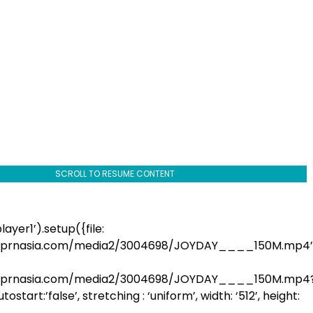
SCROLL TO RESUME CONTENT
ayer1’).setup({file:
a.prnasia.com/media2/3004698/JOYDAY____150M.mp4’
a.prnasia.com/media2/3004698/JOYDAY____150M.mp4
start:’false’, stretching : ‘uniform’, width: ‘512’, height: