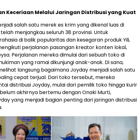
 Keceriaan Melalui Jaringan Distribusi yang Kuat
njadi salah satu merek es krim yang dikenal luas di
 telah menjangkau seluruh 38 provinsi. Untuk
hasia di balik popularitas dan kesegaran produk Yili,
i mengikuti perjalanan pasangan kreator konten lokal,
eysa. Perjalanan mereka dimulai dari sebuah toko di
kiman yang ramai dikunjungi anak-anak. Di sana,
melihat langsung bagaimana Joyday menjadi salah satu
aling cepat terjual. Dari toko tersebut, mereka
tai distribusi Joyday, mulai dari pemilik toko hingga kurir
belum akhirnya bertemu dengan Onaki Murti,
yday yang menjadi bagian penting dari jaringan distribusi
a.