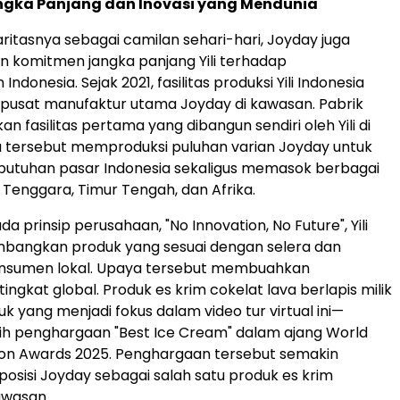
angka Panjang dan Inovasi yang Mendunia
aritasnya sebagai camilan sehari-hari, Joyday juga
 komitmen jangka panjang Yili terhadap
ndonesia. Sejak 2021, fasilitas produksi Yili Indonesia
 pusat manufaktur utama Joyday di kawasan. Pabrik
 fasilitas pertama yang dibangun sendiri oleh Yili di
 tersebut memproduksi puluhan varian Joyday untuk
utuhan pasar Indonesia sekaligus memasok berbagai
a Tenggara, Timur Tengah, dan Afrika.
 prinsip perusahaan, "No Innovation, No Future", Yili
bangkan produk yang sesuai dengan selera dan
nsumen lokal. Upaya tersebut membuahkan
ingkat global. Produk es krim cokelat lava berlapis milik
 yang menjadi fokus dalam video tur virtual ini—
ih penghargaan "Best Ice Cream" dalam ajang World
ion Awards 2025. Penghargaan tersebut semakin
sisi Joyday sebagai salah satu produk es krim
awasan.