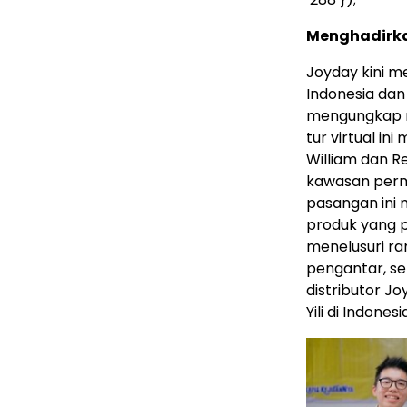
Menghadirkan
Joyday kini me
Indonesia dan
mengungkap ra
tur virtual in
William dan R
kawasan permu
pasangan ini 
produk yang p
menelusuri ran
pengantar, se
distributor Jo
Yili di Indonesi