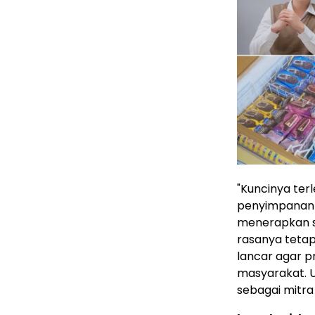
"Kuncinya terl
penyimpanan da
menerapkan st
rasanya tetap
lancar agar p
masyarakat. 
sebagai mitra 