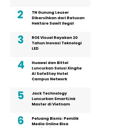
TN Gunung Leuser
Dibersihkan dari Ratusan
Hektare Sawit Ilegal
ROE Visual Rayakan 20
Tahun Inovasi Teknologi
LED
Huawei dan Bittel
Luncurkan Solusi Xinghe
Al SafeStay Hotel
Campus Network
Jack Technology
Luncurkan SmartLink
Master di Vietnam
Peluang Bisnis: Pemilik
Media Online Bisa