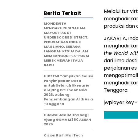
Melalui tur vi
Berita Terkait
menghadirkan 
MONDEVITA
produksi dan d
MENGAKUISISI SAHAM
MAYORITAS DI
UNDERSCORE DISTRICT,
JAKARTA, Ind
PERUSAHAAN INDUK
menghadirkan 
MAGLIANO, SEBAGAI
LANGKAH KEDUA DALAM
the World with
MEMBANGUN PLATFORM
dari lima dest
MEREK MEWAH ITALIA
BARU
perjalanan es 
mengoptimalka
HIKSEMI Tampilkan Solusi
Penyimpanan Data
menghadirkan 
untuk Seluruh Skenario
Tenggara.
di Ajang DTI Indonesia
2026, Dukung
Pengembangan AI di Asia
jwplayer.key
Tenggara
Huawei Jadi Mitra bagi
Ajang GSMA M360 ASEAN
2026
Cision Raih MarTech