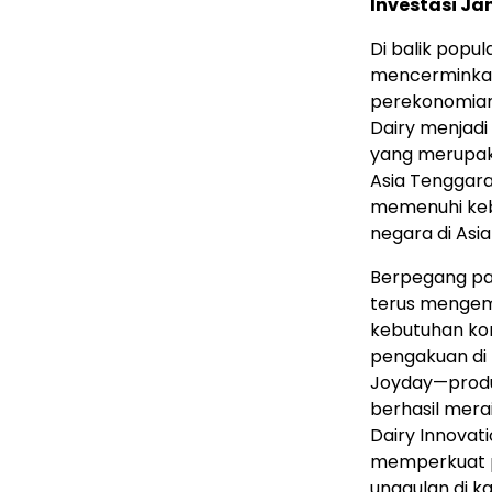
Investasi J
Di balik popul
mencerminkan
perekonomian I
Dairy menjadi
yang merupakan
Asia Tenggara
memenuhi keb
negara di Asi
Berpegang pada
terus mengem
kebutuhan ko
pengakuan di t
Joyday—produk
berhasil mera
Dairy Innovat
memperkuat po
unggulan di k