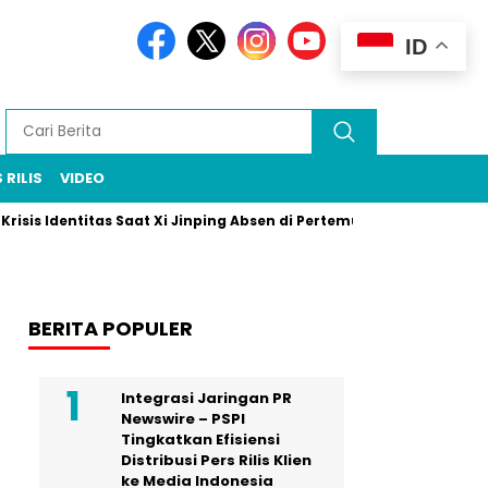
ID
 RILIS
VIDEO
Identitas Saat Xi Jinping Absen di Pertemuan Puncak Rio
Pra
BERITA POPULER
Integrasi Jaringan PR
Newswire – PSPI
Tingkatkan Efisiensi
Distribusi Pers Rilis Klien
ke Media Indonesia