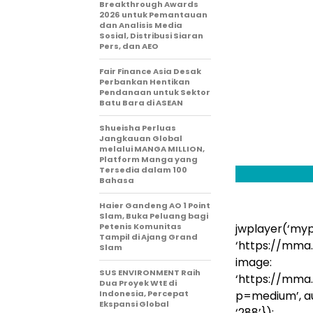
Breakthrough Awards
2026 untuk Pemantauan
dan Analisis Media
Sosial, Distribusi Siaran
Pers, dan AEO
Fair Finance Asia Desak
Perbankan Hentikan
Pendanaan untuk Sektor
Batu Bara di ASEAN
Shueisha Perluas
Jangkauan Global
melalui MANGA MILLION,
Platform Manga yang
Tersedia dalam 100
Bahasa
Haier Gandeng AO 1 Point
Slam, Buka Peluang bagi
Petenis Komunitas
jwplayer(‘mypl
Tampil di Ajang Grand
‘https://mm
Slam
image:
SUS ENVIRONMENT Raih
‘https://mm
Dua Proyek WtE di
Indonesia, Percepat
p=medium’, auto
Ekspansi Global
‘288’});