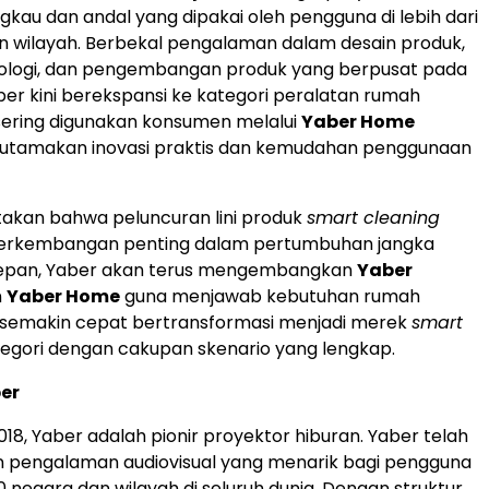
ngkau dan andal yang dipakai oleh pengguna di lebih dari
n wilayah. Berbekal pengalaman dalam desain produk,
knologi, dan pengembangan produk yang berpusat pada
er kini berekspansi ke kategori peralatan rumah
sering digunakan konsumen melalui
Yaber Home
tamakan inovasi praktis dan kemudahan penggunaan
akan bahwa peluncuran lini produk
smart cleaning
erkembangan penting dalam pertumbuhan jangka
depan, Yaber akan terus mengembangkan
Yaber
n
Yaber Home
guna menjawab kebutuhan rumah
a semakin cepat bertransformasi menjadi merek
smart
egori dengan cakupan skenario yang lengkap.
er
018, Yaber adalah pionir proyektor hiburan. Yaber telah
 pengalaman audiovisual yang menarik bagi pengguna
120 negara dan wilayah di seluruh dunia. Dengan struktur