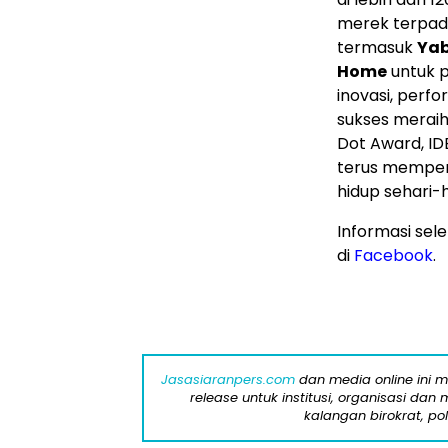
merek terpad
termasuk
Yab
Home
untuk p
inovasi, perf
sukses meraih
Dot Award, ID
terus memper
hidup sehari-h
Informasi sel
di
Facebook
.
Jasasiaranpers.com
dan media online ini 
release untuk institusi, organisasi da
kalangan birokrat, pol