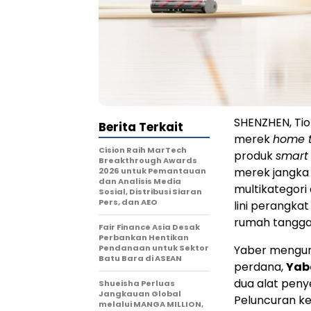
SHENZHEN, Ti
Berita Terkait
merek
home 
Cision Raih MarTech
produk
smart
Breakthrough Awards
merek jangka
2026 untuk Pemantauan
dan Analisis Media
multikategori
Sosial, Distribusi Siaran
Pers, dan AEO
lini perangka
rumah tangga 
Fair Finance Asia Desak
Perbankan Hentikan
Pendanaan untuk Sektor
Yaber mengun
Batu Bara di ASEAN
perdana,
Yab
dua alat peny
Shueisha Perluas
Jangkauan Global
Peluncuran k
melalui MANGA MILLION,