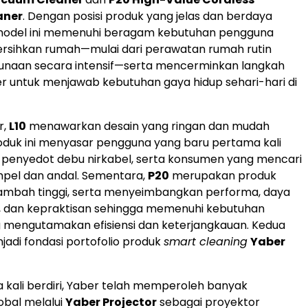
aner
. Dengan posisi produk yang jelas dan berdaya
 model ini memenuhi beragam kebutuhan pengguna
rsihkan rumah—mulai dari perawatan rumah rutin
unaan secara intensif—serta mencerminkan langkah
er untuk menjawab kebutuhan gaya hidup sehari-hari di
r,
L10
menawarkan desain yang ringan dan mudah
oduk ini menyasar pengguna yang baru pertama kali
 penyedot debu nirkabel, serta konsumen yang mencari
impel dan andal. Sementara,
P20
merupakan produk
tambah tinggi, serta menyeimbangkan performa, daya
i, dan kepraktisan sehingga memenuhi kebutuhan
 mengutamakan efisiensi dan keterjangkauan. Kedua
njadi fondasi portofolio produk
smart cleaning
Yaber
 kali berdiri, Yaber telah memperoleh banyak
obal melalui
Yaber Projector
sebagai proyektor