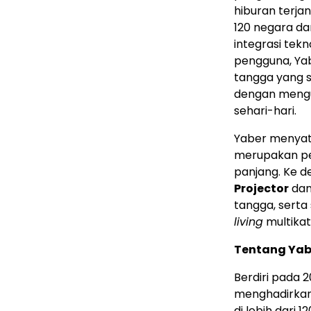
hiburan terja
120 negara da
integrasi te
pengguna, Yab
tangga yang 
dengan mengu
sehari-hari.
Yaber menyat
merupakan p
panjang. Ke 
Projector
da
tangga, sert
living
multikat
Tentang Yab
Berdiri pada 2
menghadirkan
di lebih dari 