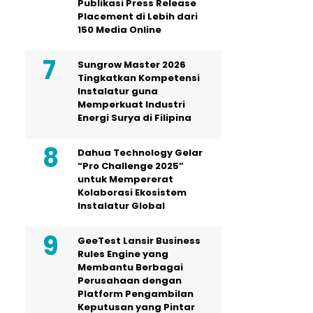
Publikasi Press Release
Placement di Lebih dari
150 Media Online
Sungrow Master 2026
Tingkatkan Kompetensi
Instalatur guna
Memperkuat Industri
Energi Surya di Filipina
Dahua Technology Gelar
“Pro Challenge 2025”
untuk Mempererat
Kolaborasi Ekosistem
Instalatur Global
GeeTest Lansir Business
Rules Engine yang
Membantu Berbagai
Perusahaan dengan
Platform Pengambilan
Keputusan yang Pintar