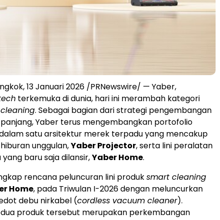
ongkok
,
13 Januari 2026
/PRNewswire/ — Yaber,
tech
terkemuka di dunia, hari ini merambah kategori
 cleaning
. Sebagai bagian dari strategi pengembangan
 panjang, Yaber terus mengembangkan portofolio
 dalam satu arsitektur merek terpadu yang mencakup
t hiburan unggulan,
Yaber Projector
, serta lini peralatan
yang baru saja dilansir,
Yaber Home
.
gkap rencana peluncuran lini produk
smart cleaning
er Home
, pada Triwulan I-2026 dengan meluncurkan
edot debu nirkabel (
cordless vacuum cleaner
).
edua produk tersebut merupakan perkembangan