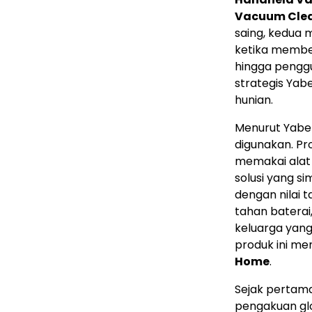
Vacuum Cle
saing, kedua
ketika membe
hingga pengg
strategis Yab
hunian.
Menurut Yabe
digunakan. Pr
memakai alat
solusi yang s
dengan nilai 
tahan batera
keluarga yang
produk ini me
Home
.
Sejak pertama
pengakuan gl