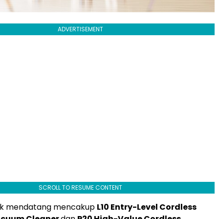
ADVERTISEMENT
SCROLL TO RESUME CONTENT
duk mendatang mencakup
L10 Entry-Level Cordless
acuum Cleaner
dan
P20 High-Value Cordless