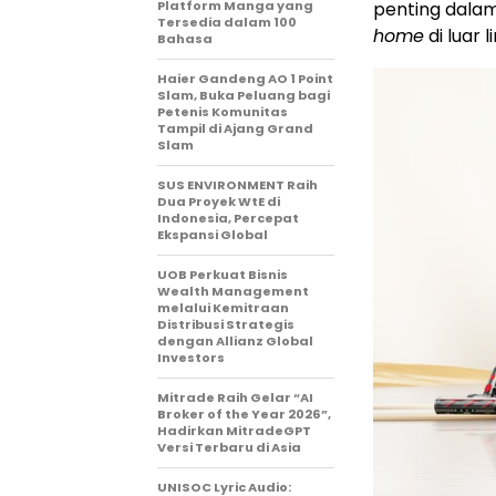
Platform Manga yang
penting dala
Tersedia dalam 100
home
di luar 
Bahasa
Haier Gandeng AO 1 Point
Slam, Buka Peluang bagi
Petenis Komunitas
Tampil di Ajang Grand
Slam
SUS ENVIRONMENT Raih
Dua Proyek WtE di
Indonesia, Percepat
Ekspansi Global
UOB Perkuat Bisnis
Wealth Management
melalui Kemitraan
Distribusi Strategis
dengan Allianz Global
Investors
Mitrade Raih Gelar “AI
Broker of the Year 2026”,
Hadirkan MitradeGPT
Versi Terbaru di Asia
UNISOC Lyric Audio: