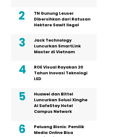
TN Gunung Leuser
Dibersihkan dari Ratusan
Hektare Sawit Ilegal
Jack Technology
Luncurkan SmartLink
Master di Vietnam
ROE Visual Rayakan 20
Tahun Inovasi Teknologi
LED
Huawei dan Bittel
Luncurkan Solusi Xinghe
Al SafeStay Hotel
Campus Network
Peluang Bisnis: Pemilik
Media Online Bisa