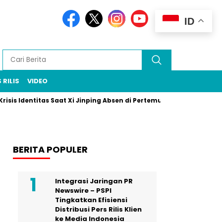
ID
 RILIS
VIDEO
dentitas Saat Xi Jinping Absen di Pertemuan Puncak Rio
Prab
BERITA POPULER
Integrasi Jaringan PR
Newswire – PSPI
Tingkatkan Efisiensi
Distribusi Pers Rilis Klien
ke Media Indonesia