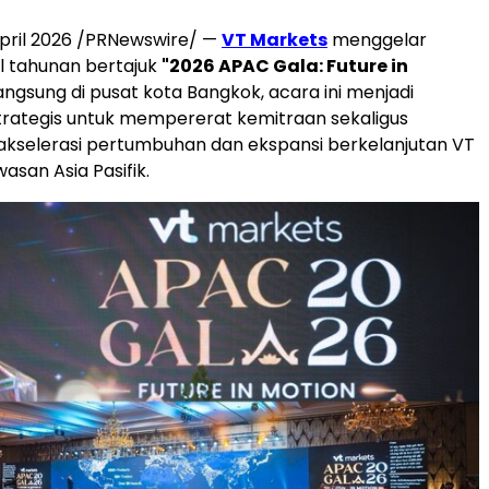
pril 2026 /PRNewswire/ —
VT Markets
menggelar
l tahunan bertajuk
"2026 APAC Gala: Future in
langsung di pusat kota Bangkok, acara ini menjadi
ategis untuk mempererat kemitraan sekaligus
kselerasi pertumbuhan dan ekspansi berkelanjutan VT
asan Asia Pasifik.