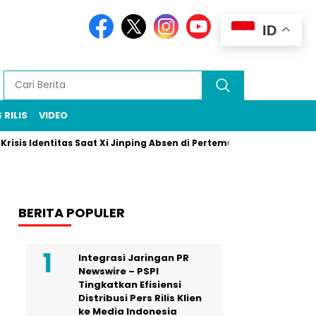
ID
 RILIS
VIDEO
 Identitas Saat Xi Jinping Absen di Pertemuan Puncak Rio
Pra
BERITA POPULER
Integrasi Jaringan PR
Newswire – PSPI
Tingkatkan Efisiensi
Distribusi Pers Rilis Klien
ke Media Indonesia