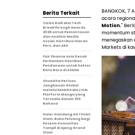
BANGKOK, 7 A
Berita Terkait
acara regiona
Cision Raih MarTech
Motion.
" Ber
Breakthrough Awards
momentum str
2026 untuk Pemantauan
dan Analisis Media
menegaskan a
Sosial, Distribusi Siaran
Pers, dan AEO
Markets di kaw
Fair Finance Asia Desak
Perbankan Hentikan
Pendanaan untuk Sektor
Batu Bara di ASEAN
Shueisha Perluas
Jangkauan Global
melalui MANGA MILLION,
Platform Manga yang
Tersedia dalam 100
Bahasa
Haier Gandeng AO 1 Point
Slam, Buka Peluang bagi
Petenis Komunitas
Tampil di Ajang Grand
Slam