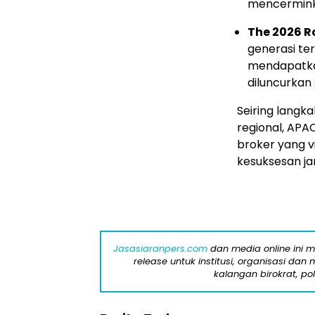
mencermink
The 2026 
generasi ter
mendapatkan
diluncurkan
Seiring langk
regional, APA
broker yang 
kesuksesan ja
Jasasiaranpers.com
dan media online ini 
release untuk institusi, organisasi da
kalangan birokrat, pol