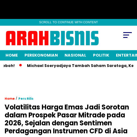
SCROLL TO CONTINUE WITH CONTENT
HOME
PEREKONOMIAN
NASIONAL
POLITIK
ENTERTA
boh!
Michael Soeryadjaya Tambah Saham Saratoga, Kepemil
/
Home
Pers Rilis
Volatilitas Harga Emas Jadi Sorotan
dalam Prospek Pasar Mitrade pada
2026, Sejalan dengan Sentimen
Perdagangan Instrumen CFD di Asia