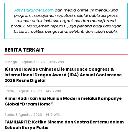
Jasasiaranpers.com
dan media online ini mendukung
program manajemen reputasi melalui publikasi press
release untuk institusi, organisasi dan merek/brand
produk. Manajemen reputasi juga penting bagi kalangan
birokrat, politisi, pengusaha, selebriti dan tokoh publik.
BERITA TERKAIT
Minggu, 9 Agustus 2026 - 01:45 WIB
16th Worldwide Chinese Life Insurance Congress &
International Dragon Award (IDA) Annual Conference
2026 Resmi Digelar
Sabtu, 8 Agustus 2026 - 14:26 WIB
Himel Hadirkan Visi Hunian Modern melalui Kampanye
Global “Dream Home”
Sabtu, 8 Agustus 2026 - 14:19 WIB
FAMILIARITÉ: Ketika Sinema dan Sastra Bertemu dalam
Sebuah Karya Puitis