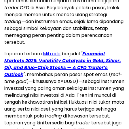
spot emas kembali menjadi fokus utama bagi para
trader
CFD di Asia. Bagi banyak pelaku pasar, Imlek
menjadi momen untuk menata ulang strategi
trading
—dan instrumen emas, sejak lama dipandang
sebagai simbol kekayaan dan stabilitas, tetap
memegang peran penting dalam perencanaan
tersebut.
Laporan terbaru
Mitrade
berjudul
"
Financial
Markets 2026: Volatility Catalysts in Gold, Silver,
Oil, and Blue-Chip Stocks — A CFD Trader’s
Outlook
"
, membahas peran pasar spot emas (
real-
time gold
)—khususnya XAUUSD)—sebagai instrumen
investasi yang paling aman sekaligus instrumen yang
melindungi nilai investasi di Asia. Tren ini muncul di
tengah kekhawatiran inflasi, fluktuasi nilai tukar mata
uang, serta nilai aset yang harus terjaga sehingga
membentuk pola
trading
di kawasan tersebut.
Laporan yang kini tersedia bagi
trader
tersebut juga