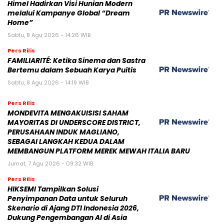
Himel Hadirkan Visi Hunian Modern
melalui Kampanye Global “Dream
Home”
Sabtu, 8 Agu 2026 - 14:26 WIB
Pers Rilis
FAMILIARITÉ: Ketika Sinema dan Sastra
Bertemu dalam Sebuah Karya Puitis
Sabtu, 8 Agu 2026 - 14:19 WIB
Pers Rilis
MONDEVITA MENGAKUISISI SAHAM
MAYORITAS DI UNDERSCORE DISTRICT,
PERUSAHAAN INDUK MAGLIANO,
SEBAGAI LANGKAH KEDUA DALAM
MEMBANGUN PLATFORM MEREK MEWAH ITALIA BARU
Jumat, 7 Agu 2026 - 09:32 WIB
Pers Rilis
HIKSEMI Tampilkan Solusi
Penyimpanan Data untuk Seluruh
Skenario di Ajang DTI Indonesia 2026,
Dukung Pengembangan AI di Asia