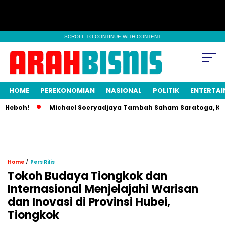
SCROLL TO CONTINUE WITH CONTENT
HOME
PEREKONOMIAN
NASIONAL
POLITIK
ENTERTA
Heboh!
Michael Soeryadjaya Tambah Saham Saratoga, Kepemi
/
Home
Pers Rilis
Tokoh Budaya Tiongkok dan
Internasional Menjelajahi Warisan
dan Inovasi di Provinsi Hubei,
Tiongkok