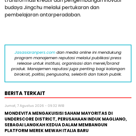
transformasi kreatif dan pengembangan inovatif
budaya Jingchu melalui pertukaran dan
pembelajaran antarperadaban.
Jasasiaranpers.com
dan media online ini mendukung
program manajemen reputasi melalui publikasi press
release untuk institusi, organisasi dan merek/brand
produk. Manajemen reputasi juga penting bagi kalangan
birokrat, politisi, pengusaha, selebriti dan tokoh publik.
BERITA TERKAIT
Jumat, 7 Agustus 2026 - 09:32 WIB
MONDEVITA MENGAKUISISI SAHAM MAYORITAS DI
UNDERSCORE DISTRICT, PERUSAHAAN INDUK MAGLIANO,
SEBAGAI LANGKAH KEDUA DALAM MEMBANGUN
PLATFORM MEREK MEWAH ITALIA BARU