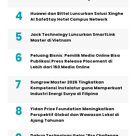
Huawei dan Bittel Luncurkan Solusi Xinghe
Al SafeStay Hotel Campus Network
Jack Technology Luncurkan SmartLink
Master di Vietnam
Peluang Bisnis: Pemilik Media Online Bisa
Publikasi Press Release Placement di
Lebih dari 150 Media Online
Sungrow Master 2026 Tingkatkan
Kompetensi Instalatur guna Memperkuat
Industri Energi Surya di Filipina
Yidan Prize Foundation Meningkatkan
Perspektif Global dan Wawasan Lokal di
Ajang Tahunan
Dahua Technology Gelar “Pro Challenge