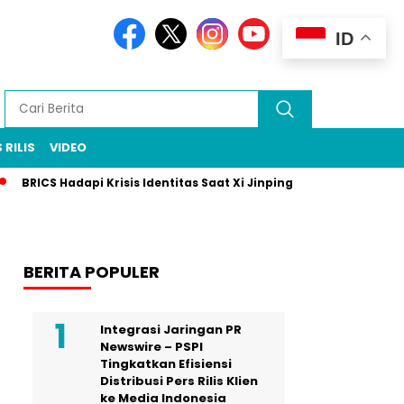
ID
 RILIS
VIDEO
BRICS Hadapi Krisis Identitas Saat Xi Jinping Absen di Pertemua
BERITA POPULER
Integrasi Jaringan PR
Newswire – PSPI
Tingkatkan Efisiensi
Distribusi Pers Rilis Klien
ke Media Indonesia