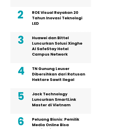
ROE Visual Rayakan 20
Tahun Inovasi Teknologi
LED
Huawei dan Bittel
Luncurkan Solusi Xinghe
Al SafeStay Hotel
Campus Network
TN Gunung Leuser
Dibersihkan dari Ratusan
Hektare Sawit Ilegal
Jack Technology
Luncurkan SmartLink
Master di Vietnam
Peluang Bisnis: Pemilik
Media Online Bisa