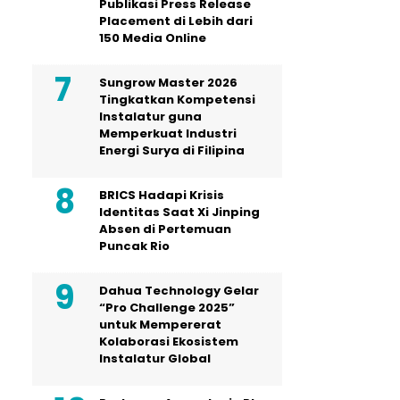
Publikasi Press Release
Placement di Lebih dari
150 Media Online
Sungrow Master 2026
Tingkatkan Kompetensi
Instalatur guna
Memperkuat Industri
Energi Surya di Filipina
BRICS Hadapi Krisis
Identitas Saat Xi Jinping
Absen di Pertemuan
Puncak Rio
Dahua Technology Gelar
“Pro Challenge 2025”
untuk Mempererat
Kolaborasi Ekosistem
Instalatur Global