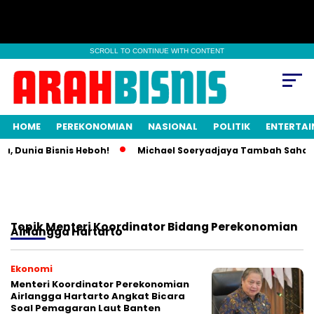
SCROLL TO CONTINUE WITH CONTENT
HOME
PEREKONOMIAN
NASIONAL
POLITIK
ENTERTA
a, Dunia Bisnis Heboh!
Michael Soeryadjaya Tambah Saham S
Topik
Menteri Koordinator Bidang Perekonomian
Airlangga Hartarto
Ekonomi
Menteri Koordinator Perekonomian
Airlangga Hartarto Angkat Bicara
Soal Pemagaran Laut Banten