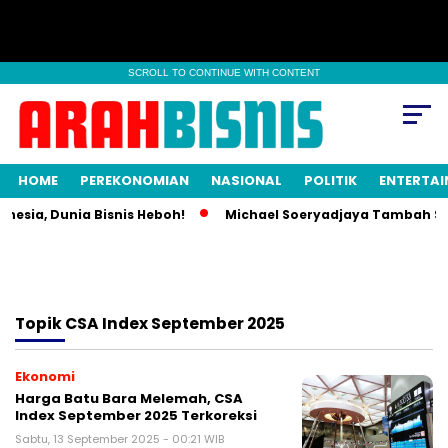
SCROLL TO CONTINUE WITH CONTENT
HOME
PEREKONOMIAN
NASIONAL
POLITIK
ENTERTA
nesia, Dunia Bisnis Heboh!
Michael Soeryadjaya Tambah Sah
Topik
CSA Index September 2025
Ekonomi
Harga Batu Bara Melemah, CSA
Index September 2025 Terkoreksi
Sabtu, 13 September 2025 - 00:21 WIB