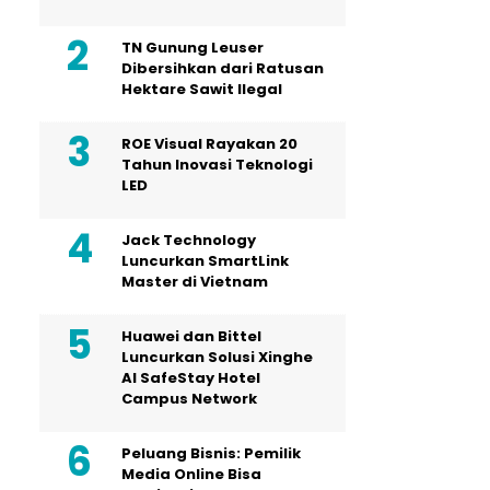
TN Gunung Leuser
Dibersihkan dari Ratusan
Hektare Sawit Ilegal
ROE Visual Rayakan 20
Tahun Inovasi Teknologi
LED
Jack Technology
Luncurkan SmartLink
Master di Vietnam
Huawei dan Bittel
Luncurkan Solusi Xinghe
Al SafeStay Hotel
Campus Network
Peluang Bisnis: Pemilik
Media Online Bisa