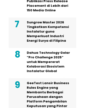
Publikasi Press Release
Placement di Lebih dari
150 Media Online
Sungrow Master 2026
Tingkatkan Kompetensi
Instalatur guna
Memperkuat Industri
Energi Surya di Filipina
Dahua Technology Gelar
“Pro Challenge 2025”
untuk Mempererat
Kolaborasi Ekosistem
Instalatur Global
GeeTest Lansir Business
Rules Engine yang
Membantu Berbagai
Perusahaan dengan
Platform Pengambilan
Keputusan yang Pintar