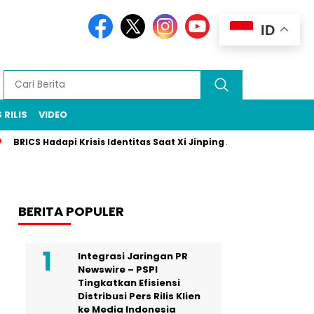
ID
 RILIS
VIDEO
BRICS Hadapi Krisis Identitas Saat Xi Jinping Absen di Pertemuan
BERITA POPULER
Integrasi Jaringan PR
Newswire – PSPI
Tingkatkan Efisiensi
Distribusi Pers Rilis Klien
ke Media Indonesia