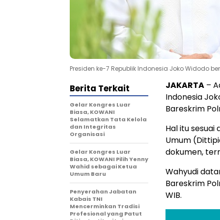
Presiden ke-7 Republik Indonesia Joko Widodo ber
JAKARTA
– Ad
Berita Terkait
Indonesia Jok
Gelar Kongres Luar
Bareskrim Pol
Biasa, KOWANI
Selamatkan Tata Kelola
dan Integritas
Hal itu sesua
Organisasi
Umum (Dittipi
dokumen, term
Gelar Kongres Luar
Biasa, KOWANI Pilih Yenny
Wahid sebagai Ketua
Wahyudi data
Umum Baru
Bareskrim Polr
Penyerahan Jabatan
WIB.
Kabais TNI
Mencerminkan Tradisi
Profesional yang Patut