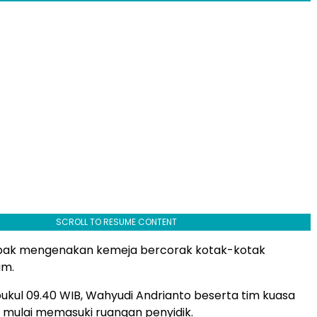
SCROLL TO RESUME CONTENT
ak mengenakan kemeja bercorak kotak-kotak
am.
pukul 09.40 WIB, Wahyudi Andrianto beserta tim kuasa
mulai memasuki ruangan penyidik.