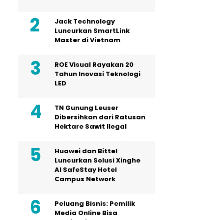
Jack Technology
Luncurkan SmartLink
Master di Vietnam
ROE Visual Rayakan 20
Tahun Inovasi Teknologi
LED
TN Gunung Leuser
Dibersihkan dari Ratusan
Hektare Sawit Ilegal
Huawei dan Bittel
Luncurkan Solusi Xinghe
Al SafeStay Hotel
Campus Network
Peluang Bisnis: Pemilik
Media Online Bisa