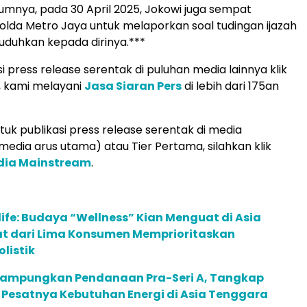
mnya, pada 30 April 2025, Jokowi juga sempat
lda Metro Jaya untuk melaporkan soal tudingan ijazah
tuduhkan kepada dirinya.***
i press release serentak di puluhan media lainnya klik
, kami melayani
Jasa Siaran Pers
di lebih dari 175an
uk publikasi press release serentak di media
edia arus utama) atau Tier Pertama, silahkan klik
edia Mainstream
.
life: Budaya “Wellness” Kian Menguat di Asia
pat dari Lima Konsumen Memprioritaskan
listik
Rampungkan Pendanaan Pra-Seri A, Tangkap
 Pesatnya Kebutuhan Energi di Asia Tenggara