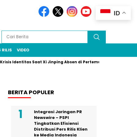
ID
 RILIS
VIDEO
dentitas Saat Xi Jinping Absen di Pertemuan Puncak Rio
Prab
BERITA POPULER
Integrasi Jaringan PR
Newswire – PSPI
Tingkatkan Efisiensi
Distribusi Pers Rilis Klien
ke Media Indonesia