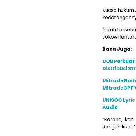
Kuasa hukum 
kedatangannya
Ijazah terseb
Jokowi lantar
Baca Juga:
UOB Perkuat
Distribusi St
Mitrade Raih
MitradeGPT V
UNISOC Lyri
Audio
“Karena, ‘kan,
dengan kurir.”