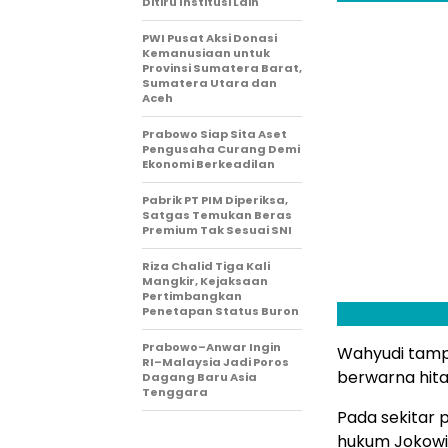
Ditiru Institusi Lain
PWI Pusat Aksi Donasi
Kemanusiaan untuk
Provinsi Sumatera Barat,
Sumatera Utara dan
Aceh
Prabowo Siap Sita Aset
Pengusaha Curang Demi
Ekonomi Berkeadilan
Pabrik PT PIM Diperiksa,
Satgas Temukan Beras
Premium Tak Sesuai SNI
Riza Chalid Tiga Kali
Mangkir, Kejaksaan
Pertimbangkan
Penetapan Status Buron
Prabowo–Anwar Ingin
Wahyudi tamp
RI–Malaysia Jadi Poros
berwarna hit
Dagang Baru Asia
Tenggara
Pada sekitar 
hukum Jokowi 