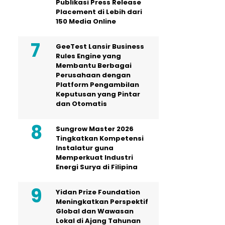
Publikasi Press Release
Placement di Lebih dari
150 Media Online
GeeTest Lansir Business
Rules Engine yang
Membantu Berbagai
Perusahaan dengan
Platform Pengambilan
Keputusan yang Pintar
dan Otomatis
Sungrow Master 2026
Tingkatkan Kompetensi
Instalatur guna
Memperkuat Industri
Energi Surya di Filipina
Yidan Prize Foundation
Meningkatkan Perspektif
Global dan Wawasan
Lokal di Ajang Tahunan