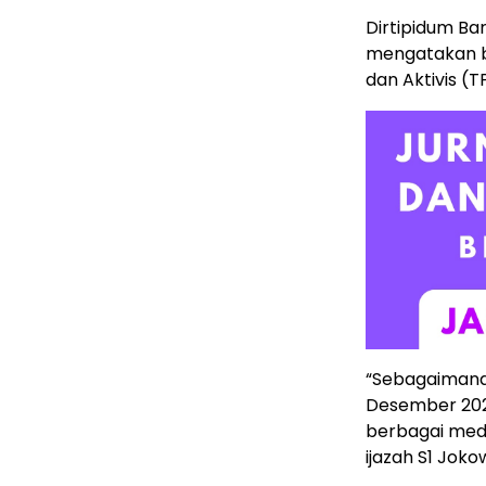
Dirtipidum Bar
mengatakan b
dan Aktivis (T
“Sebagaimana
Desember 202
berbagai medi
ijazah S1 Joko