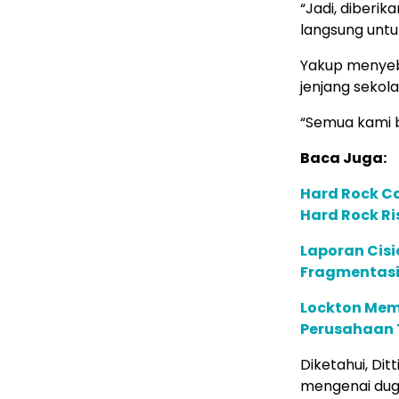
“Jadi, diberi
langsung untu
Yakup menyebu
jenjang sekola
“Semua kami b
Baca Juga:
Hard Rock C
Hard Rock Ri
Laporan Cis
Fragmentasi
Lockton Mem
Perusahaan 
Diketahui, Dit
mengenai duga