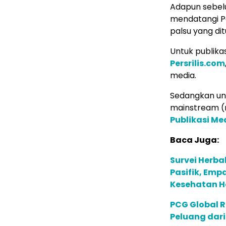
Adapun sebelu
mendatangi Po
palsu yang di
Untuk publikas
Persrilis.com
media.
Sedangkan unt
mainstream (m
Publikasi M
Baca Juga:
Survei Herba
Pasifik, Em
Kesehatan Ho
PCG Global 
Peluang dari