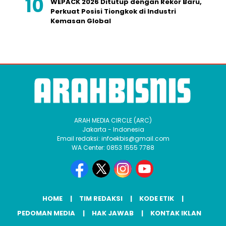
WEPACK 2026 Ditutup dengan Rekor Baru,
Perkuat Posisi Tiongkok di Industri
Kemasan Global
ARAH MEDIA CIRCLE (ARC)
Jakarta - Indonesia
Email redaksi: infoekbis@gmail.com
WA Center: 0853 1555 7788
HOME
TIM REDAKSI
KODE ETIK
PEDOMAN MEDIA
HAK JAWAB
KONTAK IKLAN