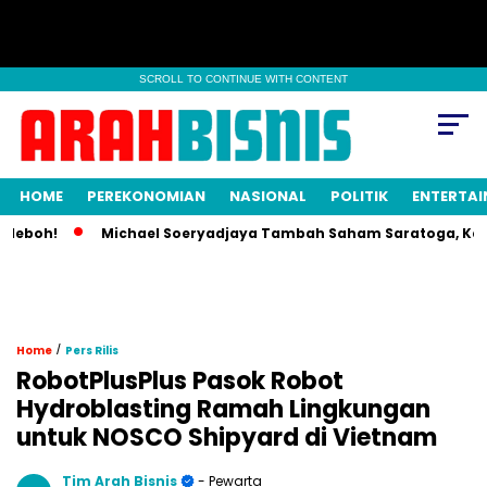
SCROLL TO CONTINUE WITH CONTENT
HOME
PEREKONOMIAN
NASIONAL
POLITIK
ENTERTA
eboh!
Michael Soeryadjaya Tambah Saham Saratoga, Kepemil
/
Home
Pers Rilis
RobotPlusPlus Pasok Robot
Hydroblasting Ramah Lingkungan
untuk NOSCO Shipyard di Vietnam
Tim Arah Bisnis
- Pewarta