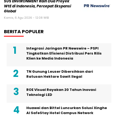
SUS ENVIRONMENT Raih Dua Proyek
WtE di Indonesia, Percepat Ekspansi
Global
Kamis, 6 Agu 2026 - 12:08 WIB
BERITA POPULER
Integrasi Jaringan PR Newswire – PSPI
Tingkatkan Efisiensi Distribusi Pers Rilis
Klien ke Media Indonesia
TN Gunung Leuser Dibersihkan dari
Ratusan Hektare Sawit Ilegal
ROE Visual Rayakan 20 Tahun Inovasi
Teknologi LED
Huawei dan Bittel Luncurkan Solusi Xinghe
Al SafeStay Hotel Campus Network