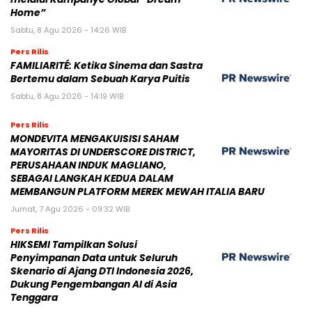
Home”
Sabtu, 8 Agu 2026 - 14:26 WIB
Pers Rilis
FAMILIARITÉ: Ketika Sinema dan Sastra
Bertemu dalam Sebuah Karya Puitis
Sabtu, 8 Agu 2026 - 14:19 WIB
Pers Rilis
MONDEVITA MENGAKUISISI SAHAM
MAYORITAS DI UNDERSCORE DISTRICT,
PERUSAHAAN INDUK MAGLIANO,
SEBAGAI LANGKAH KEDUA DALAM
MEMBANGUN PLATFORM MEREK MEWAH ITALIA BARU
Jumat, 7 Agu 2026 - 09:32 WIB
Pers Rilis
HIKSEMI Tampilkan Solusi
Penyimpanan Data untuk Seluruh
Skenario di Ajang DTI Indonesia 2026,
Dukung Pengembangan AI di Asia
Tenggara