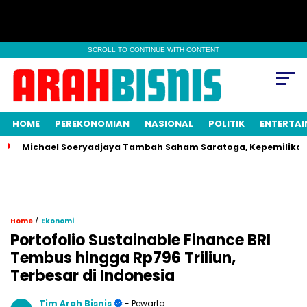
SCROLL TO CONTINUE WITH CONTENT
HOME
PEREKONOMIAN
NASIONAL
POLITIK
ENTERTA
ichael Soeryadjaya Tambah Saham Saratoga, Kepemilikan Naik J
/
Home
Ekonomi
Portofolio Sustainable Finance BRI
Tembus hingga Rp796 Triliun,
Terbesar di Indonesia
Tim Arah Bisnis
- Pewarta