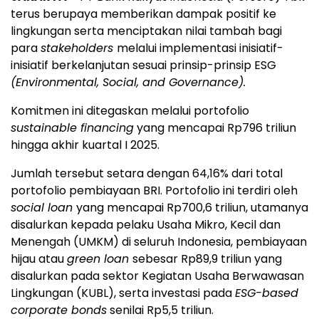
terus berupaya memberikan dampak positif ke
lingkungan serta menciptakan nilai tambah bagi
para
stakeholders
melalui implementasi inisiatif-
inisiatif berkelanjutan sesuai prinsip-prinsip ESG
(Environmental, Social, and Governance).
Komitmen ini ditegaskan melalui portofolio
sustainable financing
yang mencapai Rp796 triliun
hingga akhir kuartal I 2025.
Jumlah tersebut setara dengan 64,16% dari total
portofolio pembiayaan BRI. Portofolio ini terdiri oleh
social loan
yang mencapai Rp700,6 triliun, utamanya
disalurkan kepada pelaku Usaha Mikro, Kecil dan
Menengah (UMKM) di seluruh Indonesia, pembiayaan
hijau atau
green loan
sebesar Rp89,9 triliun yang
disalurkan pada sektor Kegiatan Usaha Berwawasan
Lingkungan (KUBL), serta investasi pada
ESG-based
corporate bonds
senilai Rp5,5 triliun.