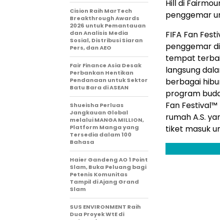
Hill di Fairmo
Cision Raih MarTech
penggemar unt
Breakthrough Awards
2026 untuk Pemantauan
dan Analisis Media
FIFA Fan Fest
Sosial, Distribusi Siaran
penggemar di
Pers, dan AEO
tempat terbai
Fair Finance Asia Desak
langsung dala
Perbankan Hentikan
Pendanaan untuk Sektor
berbagai hibu
Batu Bara di ASEAN
program budaya
Fan Festival™ 
Shueisha Perluas
Jangkauan Global
rumah A.S. ya
melalui MANGA MILLION,
Platform Manga yang
tiket masuk u
Tersedia dalam 100
Bahasa
Haier Gandeng AO 1 Point
Slam, Buka Peluang bagi
Petenis Komunitas
Tampil di Ajang Grand
Slam
SUS ENVIRONMENT Raih
Dua Proyek WtE di