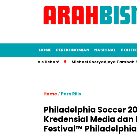
HOME
PEREKONOMIAN
NASIONAL
POLITIK
ia, Dunia Bisnis Heboh!
Michael Soeryadjaya Tambah Saham 
Home
Pers Rilis
/
Philadelphia Soccer 
Kredensial Media dan
Festival™ Philadelphia