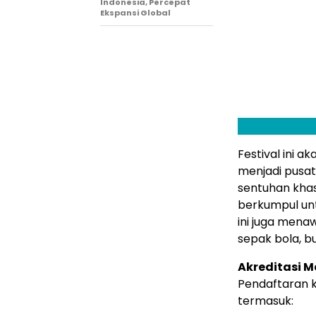
Indonesia, Percepat
Ekspansi Global
Festival ini a
menjadi pusat
sentuhan khas
berkumpul unt
ini juga men
sepak bola, b
Akreditasi M
Pendaftaran k
termasuk: