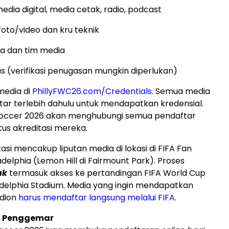
edia digital, media cetak, radio, podcast
foto/video dan kru teknik
ta dan tim media
as (verifikasi penugasan mungkin diperlukan)
media di
PhillyFWC26.com/Credentials
. Semua media
ar terlebih dahulu untuk mendapatkan kredensial.
 Soccer 2026 akan menghubungi semua pendaftar
us akreditasi mereka.
asi mencakup liputan media di lokasi di FIFA Fan
adelphia (Lemon Hill di Fairmount Park). Proses
ak
termasuk akses ke pertandingan FIFA World Cup
adelphia Stadium. Media yang ingin mendapatkan
adion
harus mendaftar langsung melalui FIFA
.
n Penggemar