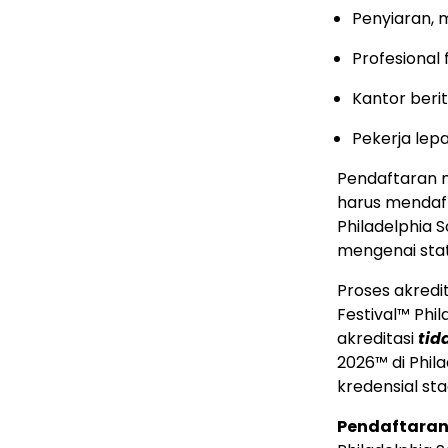
Penyiaran, m
Profesional 
Kantor beri
Pekerja lep
Pendaftaran 
harus mendaft
Philadelphia
mengenai stat
Proses akredit
Festival™ Phil
akreditasi
tid
2026™ di Phil
kredensial st
Pendaftara