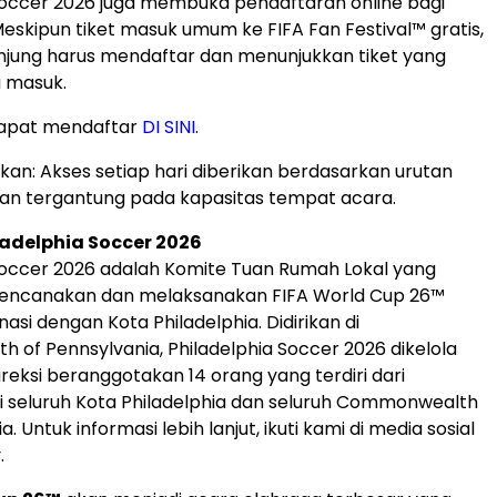
Soccer 2026 juga membuka pendaftaran online bagi
skipun tiket masuk umum ke FIFA Fan Festival™ gratis,
jung harus mendaftar dan menunjukkan tiket yang
a masuk.
apat mendaftar
DI SINI
.
kan: Akses setiap hari diberikan berdasarkan urutan
an tergantung pada kapasitas tempat acara.
adelphia Soccer 2026
Soccer 2026 adalah Komite Tuan Rumah Lokal yang
encanakan dan melaksanakan FIFA World Cup 26™
nasi dengan Kota Philadelphia. Didirikan di
of Pennsylvania, Philadelphia Soccer 2026 dikelola
reksi beranggotakan 14 orang yang terdiri dari
 seluruh Kota Philadelphia dan seluruh Commonwealth
. Untuk informasi lebih lanjut, ikuti kami di media sosial
.