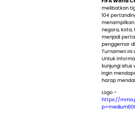
FIFA World C
melibatkan ti
104 pertandi
menampilkan 
negara, kota,
menjadi perta
penggemar di 
Turnamen ini 
Untuk informa
kunjungi situ
ingin mendapa
harap mendaft
Logo –
https://mma.
p=medium60