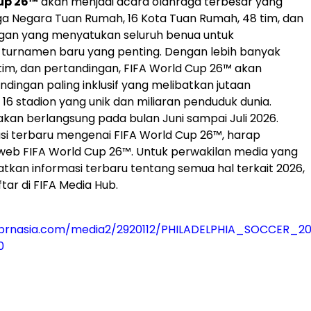
up 26™
akan menjadi acara olahraga terbesar yang
ga Negara Tuan Rumah, 16 Kota Tuan Rumah, 48 tim, dan
ngan yang menyatukan seluruh benua untuk
turnamen baru yang penting. Dengan lebih banyak
 tim, dan pertandingan, FIFA World Cup 26™ akan
ndingan paling inklusif yang melibatkan jutaan
16 stadion yang unik dan miliaran penduduk dunia.
akan berlangsung pada bulan Juni sampai Juli 2026.
si terbaru mengenai FIFA World Cup 26™, harap
s web FIFA World Cup 26™. Untuk perwakilan media yang
tkan informasi terbaru tentang semua hal terkait 2026,
ar di FIFA Media Hub.
prnasia.com/media2/2920112/PHILADELPHIA_SOCCER_20
0