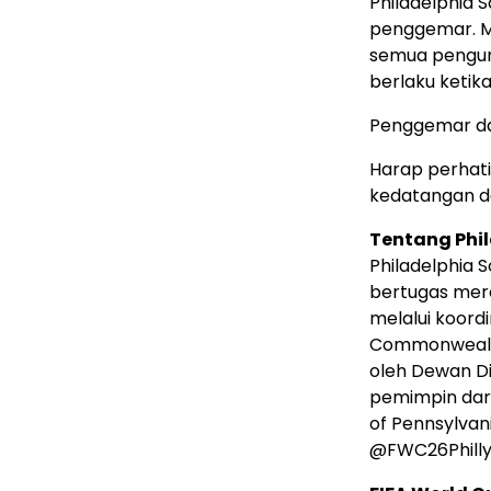
Philadelphia 
penggemar. Me
semua pengun
berlaku ketik
Penggemar d
Harap perhati
kedatangan d
Tentang Phil
Philadelphia 
bertugas mer
melalui koordi
Commonwealth 
oleh Dewan Di
pemimpin dari
of Pennsylvania
@FWC26Philly