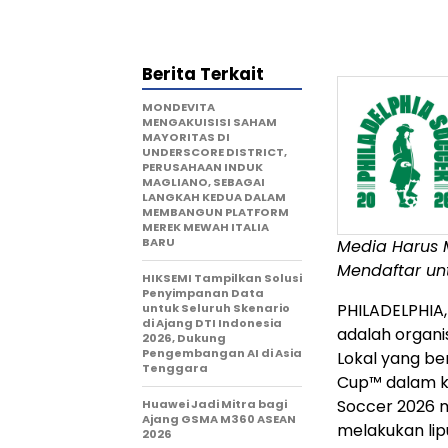
Berita Terkait
MONDEVITA
MENGAKUISISI SAHAM
MAYORITAS DI
UNDERSCORE DISTRICT,
PERUSAHAAN INDUK
MAGLIANO, SEBAGAI
LANGKAH KEDUA DALAM
MEMBANGUN PLATFORM
MEREK MEWAH ITALIA
BARU
Media Harus 
Mendaftar un
HIKSEMI Tampilkan Solusi
Penyimpanan Data
PHILADELPHIA
untuk Seluruh Skenario
di Ajang DTI Indonesia
adalah organi
2026, Dukung
Pengembangan AI di Asia
Lokal yang b
Tenggara
Cup™ dalam ke
Soccer 2026 
Huawei Jadi Mitra bagi
Ajang GSMA M360 ASEAN
melakukan lip
2026