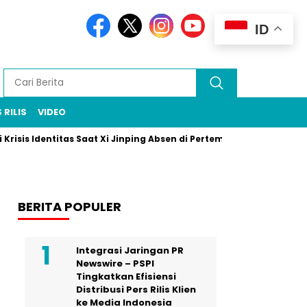
ID
 RILIS
VIDEO
s Identitas Saat Xi Jinping Absen di Pertemuan Puncak Rio
Pr
BERITA POPULER
Integrasi Jaringan PR
Newswire – PSPI
Tingkatkan Efisiensi
Distribusi Pers Rilis Klien
ke Media Indonesia