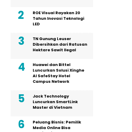
ROE Visual Rayakan 20
Tahun Inovasi Teknologi
LED
TN Gunung Leuser
Dibersihkan dari Ratusan
Hektare Sawit Ilegal
Huawei dan Bittel
Luncurkan Solusi Xinghe
Al SafeStay Hotel
Campus Network
Jack Technology
Luncurkan SmartLink
Master di Vietnam
Peluang Bisnis: Pemilik
Media Online Bisa