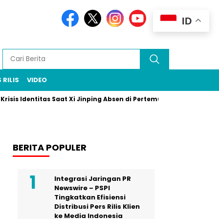
ID
 RILIS
VIDEO
dentitas Saat Xi Jinping Absen di Pertemuan Puncak Rio
Prabo
BERITA POPULER
Integrasi Jaringan PR
Newswire – PSPI
Tingkatkan Efisiensi
Distribusi Pers Rilis Klien
ke Media Indonesia