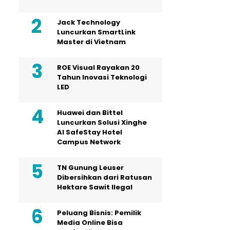
Jack Technology
Luncurkan SmartLink
Master di Vietnam
ROE Visual Rayakan 20
Tahun Inovasi Teknologi
LED
Huawei dan Bittel
Luncurkan Solusi Xinghe
Al SafeStay Hotel
Campus Network
TN Gunung Leuser
Dibersihkan dari Ratusan
Hektare Sawit Ilegal
Peluang Bisnis: Pemilik
Media Online Bisa