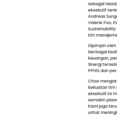
sebagai
Head
eksekutif seni
Andreas Sung
Valerie Foo,
S
Sustainability
tim manajeme
Dipimpin oleh
berbagai keahl
keuangan, pe
Sinergi ters
PPHG dan per
Choe mengata
kekuatan tim
eksekutif ini
semakin piawa
Kami juga te
untuk meningk