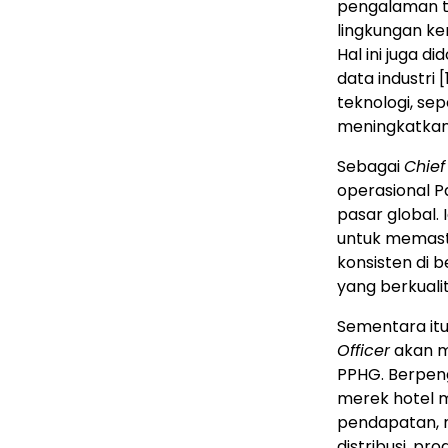
pengalaman t
lingkungan k
Hal ini juga 
data industri
[
teknologi, se
meningkatkan
Sebagai
Chief
operasional P
pasar global.
untuk memast
konsisten di 
yang berkualit
Sementara itu
Officer
akan me
PPHG. Berpen
merek hotel 
pendapatan, 
distribusi, pr