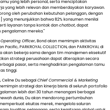
amu yang lebih personal, serta menciptakan
erja yang lebih relevan dan memberdayakan karyawan.
didorong oleh perubahan kebutuhan pelanggan, dengan
1]
yang menunjukkan bahwa 82% konsumen menilai
perti layanan tanpa kontak dan
chatbot
, dapat
 pengalaman mereka."
 Operating Officer
, Bond akan memimpin aktivitas
an Pacific, PARKROYAL COLLECTION, dan PARKROYAL di
 Ia akan bekerja sama dengan tim manajemen eksekutif
ikan strategi perusahaan dapat diterapkan secara
berbagai pasar, serta menghadirkan pengalaman tamu
as tinggi.
, Celine Du sebagai
Chief Commercial & Marketing
mimpin strategi dan kinerja bisnis di seluruh portofolio
galaman lebih dari 30 tahun menangani berbagai
mewah dunia, Du akan mendorong pertumbuhan
memperkuat ekuitas merek, mengelola saluran
ogram loyalitas pelanggan, serta kemitraan global untuk