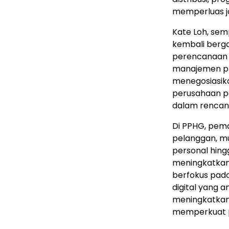
memperluas ja
Kate Loh, se
kembali berg
perencanaan 
manajemen pro
menegosiasika
perusahaan p
dalam rencan
Di PPHG, pema
pelanggan, mu
personal hingg
meningkatkan 
berfokus pada 
digital yang 
meningkatkan e
memperkuat p