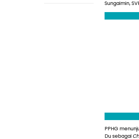
Sungaimin, SV
PPHG menunju
Du sebagai
Ch