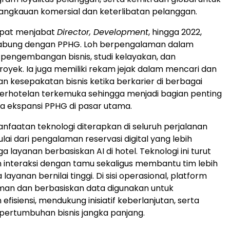
ngkauan komersial dan keterlibatan pelanggan.
mpat menjabat
Director, Development
, hingga 2022,
abung dengan PPHG. Loh berpengalaman dalam
pengembangan bisnis, studi kelayakan, dan
yek. Ia juga memiliki rekam jejak dalam mencari dan
n kesepakatan bisnis ketika berkarier di berbagai
erhotelan terkemuka sehingga menjadi bagian penting
a ekspansi PPHG di pasar utama.
nfaatan teknologi diterapkan di seluruh perjalanan
lai dari pengalaman reservasi digital yang lebih
a layanan berbasiskan AI di hotel. Teknologi ini turut
interaksi dengan tamu sekaligus membantu tim lebih
layanan bernilai tinggi. Di sisi operasional, platform
aman dan berbasiskan data digunakan untuk
fisiensi, mendukung inisiatif keberlanjutan, serta
ertumbuhan bisnis jangka panjang.