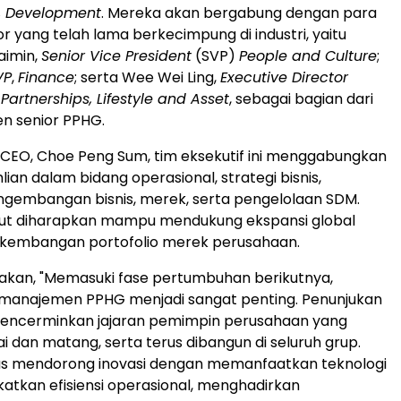
, Development
. Mereka akan bergabung dengan para
or yang telah lama berkecimpung di industri, yaitu
aimin,
Senior Vice President
(SVP)
People and Culture
;
VP
,
Finance
; serta Wee Wei Ling,
Executive Director
 Partnerships, Lifestyle and Asset
, sebagai bagian dari
n senior PPHG.
 CEO, Choe Peng Sum, tim eksekutif ini menggabungkan
ian dalam bidang operasional, strategi bisnis,
ngembangan bisnis, merek, serta pengelolaan SDM.
ebut diharapkan mampu mendukung ekspansi global
kembangan portofolio merek perusahaan.
kan, "Memasuki fase pertumbuhan berikutnya,
 manajemen PPHG menjadi sangat penting. Penunjukan
 mencerminkan jajaran pemimpin perusahaan yang
i dan matang, serta terus dibangun di seluruh grup.
rus mendorong inovasi dengan memanfaatkan teknologi
atkan efisiensi operasional, menghadirkan