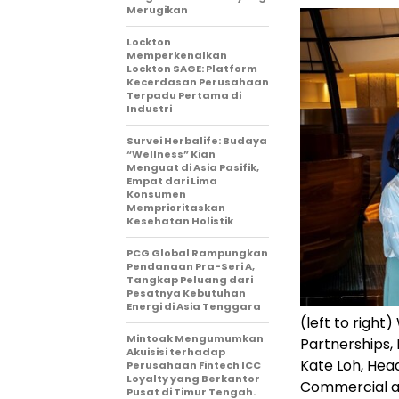
Merugikan
Lockton
Memperkenalkan
Lockton SAGE: Platform
Kecerdasan Perusahaan
Terpadu Pertama di
Industri
Survei Herbalife: Budaya
“Wellness” Kian
Menguat di Asia Pasifik,
Empat dari Lima
Konsumen
Memprioritaskan
Kesehatan Holistik
PCG Global Rampungkan
Pendanaan Pra-Seri A,
Tangkap Peluang dari
Pesatnya Kebutuhan
Energi di Asia Tenggara
(left to right
Mintoak Mengumumkan
Partnerships, 
Akuisisi terhadap
Kate Loh, Hea
Perusahaan Fintech ICC
Loyalty yang Berkantor
Commercial an
Pusat di Timur Tengah.