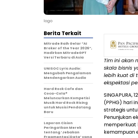
logo
Berita Terkait
Mitrade Raih Gelar “AI
Broker of the Year 2026”,
Hadirkan MitradeGPT
Versi Terbaru di Asia
Tim ini akan
skala bisnis 
UNISOC Lyric Audio:
Mengubah Pengalaman
lebih kuat di
Mendengarkan Audio
ekspektasi p
Hard Rock Cafe dan
Coca-Cola®
SINGAPURA, 12
Meluncurkan Kompetisi
(PPHG) hari i
Musik Hard Rock Rising
untuk Musisi Pendatang
strategis unt
Baru
Penunjukan ek
Laporan Cision
memperkuat k
Peringatkan Merek
kemampuan eks
tentang ‘Jebakan
Fragmentasi Data’ yang