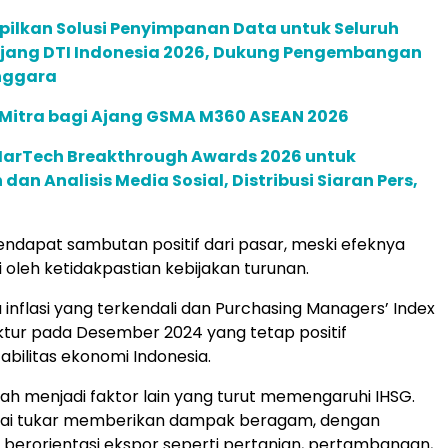
pilkan Solusi Penyimpanan Data untuk Seluruh
 Ajang DTI Indonesia 2026, Dukung Pengembangan
enggara
 Mitra bagi Ajang GSMA M360 ASEAN 2026
 MarTech Breakthrough Awards 2026 untuk
an Analisis Media Sosial, Distribusi Siaran Pers,
endapat sambutan positif dari pasar, meski efeknya
 oleh ketidakpastian kebijakan turunan.
ta inflasi yang terkendali dan Purchasing Managers’ Index
tur pada Desember 2024 yang tetap positif
ilitas ekonomi Indonesia.
piah menjadi faktor lain yang turut memengaruhi IHSG.
lai tukar memberikan dampak beragam, dengan
 berorientasi ekspor seperti pertanian, pertambangan,