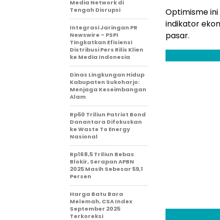
Media Network di
Tengah Disrupsi
Optimisme ini
indikator eko
Integrasi Jaringan PR
pasar.
Newswire – PSPI
Tingkatkan Efisiensi
Distribusi Pers Rilis Klien
ke Media Indonesia
Dinas Lingkungan Hidup
Kabupaten Sukoharjo:
Menjaga Keseimbangan
Alam
Rp50 Triliun Patriot Bond
Danantara Difokuskan
ke Waste To Energy
Nasional
Rp168,5 Triliun Bebas
Blokir, Serapan APBN
2025 Masih Sebesar 59,1
Persen
Harga Batu Bara
Melemah, CSA Index
September 2025
Terkoreksi