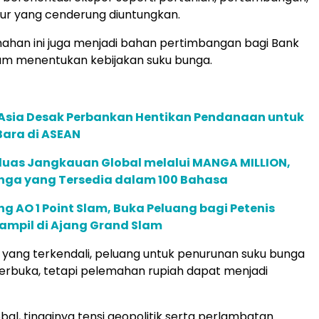
ur yang cenderung diuntungkan.
ahan ini juga menjadi bahan pertimbangan bagi Bank
am menentukan kebijakan suku bunga.
e Asia Desak Perbankan Hentikan Pendanaan untuk
Bara di ASEAN
rluas Jangkauan Global melalui MANGA MILLION,
nga yang Tersedia dalam 100 Bahasa
g AO 1 Point Slam, Buka Peluang bagi Petenis
ampil di Ajang Grand Slam
i yang terkendali, peluang untuk penurunan suku bunga
erbuka, tetapi pelemahan rupiah dapat menjadi
bal, tingginya tensi geopolitik serta perlambatan