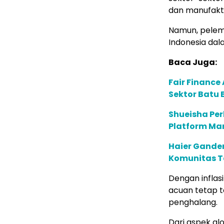
dan manufakt
Namun, pelem
Indonesia dal
Baca Juga:
Fair Financ
Sektor Batu 
Shueisha Pe
Platform Ma
Haier Ganden
Komunitas T
Dengan inflas
acuan tetap t
penghalang.
Dari aspek glo