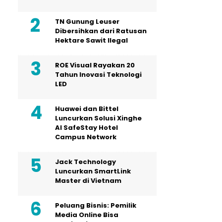
TN Gunung Leuser
Dibersihkan dari Ratusan
Hektare Sawit Ilegal
ROE Visual Rayakan 20
Tahun Inovasi Teknologi
LED
Huawei dan Bittel
Luncurkan Solusi Xinghe
Al SafeStay Hotel
Campus Network
Jack Technology
Luncurkan SmartLink
Master di Vietnam
Peluang Bisnis: Pemilik
Media Online Bisa