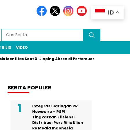
ID
 RILIS
VIDEO
titas Saat Xi Jinping Absen di Pertemuan Puncak Rio
Prabowo–
BERITA POPULER
Integrasi Jaringan PR
Newswire – PSPI
Tingkatkan Efisiensi
Distribusi Pers Rilis Klien
ke Media Indonesia