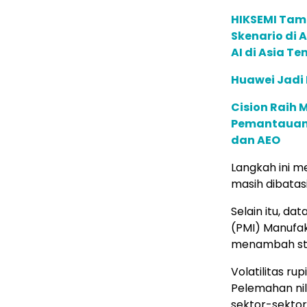
HIKSEMI Tam
Skenario di
AI di Asia T
Huawei Jadi
Cision Raih
Pemantauan d
dan AEO
Langkah ini m
masih dibatasi
Selain itu, da
(PMI) Manufak
menambah stab
Volatilitas ru
Pelemahan ni
sektor-sektor