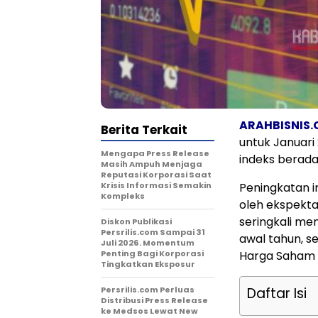
ARAHBISNIS
Berita Terkait
untuk Januari
Mengapa Press Release
indeks berada
Masih Ampuh Menjaga
Reputasi Korporasi Saat
Krisis Informasi Semakin
Peningkatan i
Kompleks
oleh ekspekta
seringkali me
Diskon Publikasi
Persrilis.com Sampai 31
awal tahun, s
Juli 2026. Momentum
Penting Bagi Korporasi
Harga Saham G
Tingkatkan Eksposur
Persrilis.com Perluas
Daftar Isi
Distribusi Press Release
ke Medsos Lewat New