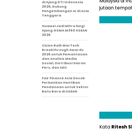
Malaysia di I
di Ajang DTI Indonesia
2026, Dukung
jutaan tempat 
Pengembangan AI di Asia
Tenggara
Huawei Jadi Mitra bagi
Ajang GSMA M360 ASEAN
2026
Cision Raih MarTech
Breakthrough Awards
2026 untuk Pemantauan
dan Analisis Media
Sosial, Distribusi Siaran
Pers, dan AEO
Fair Finance Asia Desak
Perbankan Hentikan
Pendanaan untuk Sektor
Batu Bara di ASEAN
Kata
Ritesh S