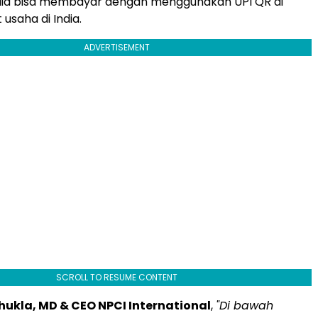
ndia bisa membayar dengan menggunakan UPI QR di
usaha di India.
ADVERTISEMENT
SCROLL TO RESUME CONTENT
hukla, MD & CEO NPCI International
,
"Di bawah