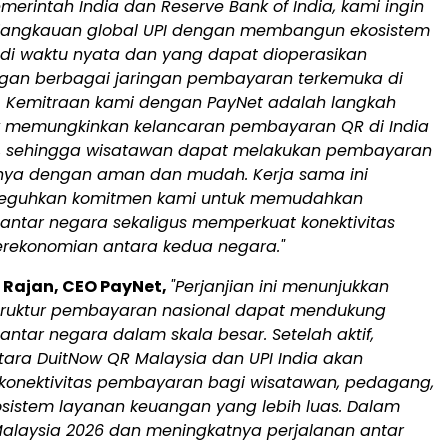
erintah India dan Reserve Bank of India, kami ingin
jangkauan global UPI dengan membangun ekosistem
i waktu nyata dan yang dapat dioperasikan
an berbagai jaringan pembayaran terkemuka di
a. Kemitraan kami dengan PayNet adalah langkah
k memungkinkan kelancaran pembayaran QR di India
, sehingga wisatawan dapat melakukan pembayaran
anya dengan aman dan mudah. Kerja sama ini
eguhkan komitmen kami untuk memudahkan
ntar negara sekaligus memperkuat konektivitas
perekonomian antara kedua negara."
 Rajan, CEO PayNet,
"Perjanjian ini menunjukkan
truktur pembayaran nasional dapat mendukung
tar negara dalam skala besar. Setelah aktif,
ara DuitNow QR Malaysia dan UPI India akan
onektivitas pembayaran bagi wisatawan, pedagang,
osistem layanan keuangan yang lebih luas. Dalam
 Malaysia 2026 dan meningkatnya perjalanan antar