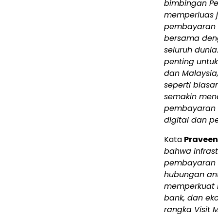
bimbingan Pem
memperluas 
pembayaran d
bersama deng
seluruh duni
penting untu
dan Malaysia
seperti bias
semakin men
pembayaran a
digital dan 
Kata
Praveen
bahwa infras
pembayaran an
hubungan ant
memperkuat k
bank, dan ek
rangka Visit