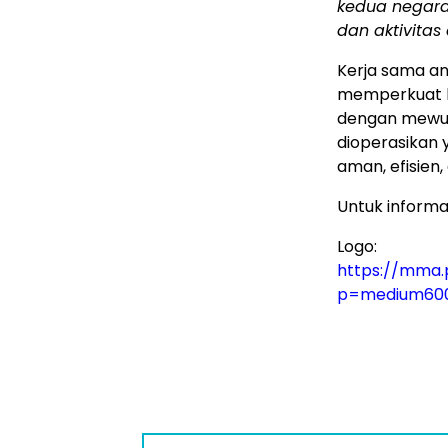
kedua negar
dan aktivitas
Kerja sama an
memperkuat h
dengan mewuj
dioperasikan
aman, efisien
Untuk informas
Logo:
https://mma.
p=medium60