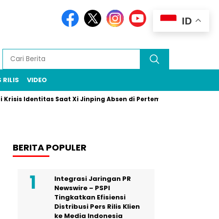
ID
 RILIS
VIDEO
is Identitas Saat Xi Jinping Absen di Pertemuan Puncak Rio
P
BERITA POPULER
Integrasi Jaringan PR
Newswire – PSPI
Tingkatkan Efisiensi
Distribusi Pers Rilis Klien
ke Media Indonesia