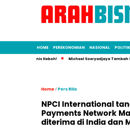
HOME
PEREKONOMIAN
NASIONAL
POLITIK
ia, Dunia Bisnis Heboh!
Michael Soeryadjaya Tambah Saham 
Home
Pers Rilis
/
NPCI International ta
Payments Network Mal
diterima di India dan 