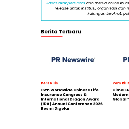
Jasasiaranpers.com
dan media online ini 
release untuk institusi, organisasi da
kalangan birokrat, pol
Berita Terbaru
Pers Rilis
Pers Rili
16th Worldwide Chinese Life
Himel H
Insurance Congress &
Modern
International Dragon Award
Global
(IDA) Annual Conference 2026
Resmi Digelar