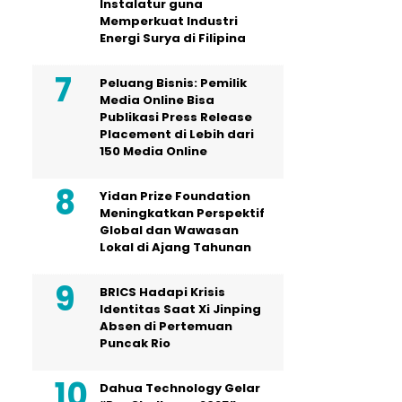
Instalatur guna
Memperkuat Industri
Energi Surya di Filipina
Peluang Bisnis: Pemilik
Media Online Bisa
Publikasi Press Release
Placement di Lebih dari
150 Media Online
Yidan Prize Foundation
Meningkatkan Perspektif
Global dan Wawasan
Lokal di Ajang Tahunan
BRICS Hadapi Krisis
Identitas Saat Xi Jinping
Absen di Pertemuan
Puncak Rio
Dahua Technology Gelar