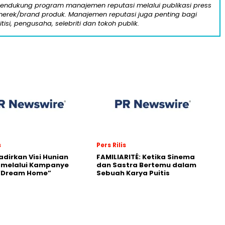
mendukung program manajemen reputasi melalui publikasi press
n merek/brand produk. Manajemen reputasi juga penting bagi
itisi, pengusaha, selebriti dan tokoh publik.
s
Pers Rilis
adirkan Visi Hunian
FAMILIARITÉ: Ketika Sinema
 melalui Kampanye
dan Sastra Bertemu dalam
 “Dream Home”
Sebuah Karya Puitis