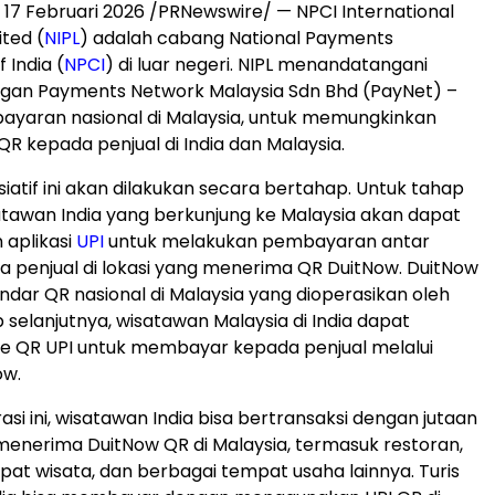
,
17 Februari 2026
/PRNewswire/ — NPCI International
ted (
NIPL
) adalah cabang National Payments
 India (
NPCI
) di luar negeri. NIPL menandatangani
ngan Payments Network Malaysia Sdn Bhd (PayNet) –
ayaran nasional di Malaysia, untuk memungkinkan
 kepada penjual di India dan Malaysia.
siatif ini akan dilakukan secara bertahap. Untuk tahap
tawan India yang berkunjung ke Malaysia akan dapat
aplikasi
UPI
untuk melakukan pembayaran antar
 penjual di lokasi yang menerima QR DuitNow. DuitNow
ndar QR nasional di Malaysia yang dioperasikan oleh
 selanjutnya, wisatawan Malaysia di India dapat
e QR UPI untuk membayar kepada penjual melalui
ow.
si ini, wisatawan India bisa bertransaksi dengan jutaan
menerima DuitNow QR di Malaysia, termasuk restoran,
mpat wisata, dan berbagai tempat usaha lainnya. Turis