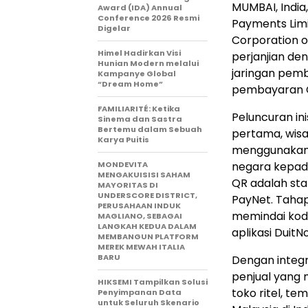
MUMBAI, India
Award (IDA) Annual
Conference 2026 Resmi
Payments Limi
Digelar
Corporation of
Himel Hadirkan Visi
perjanjian de
Hunian Modern melalui
jaringan pemb
Kampanye Global
“Dream Home”
pembayaran QR
FAMILIARITÉ: Ketika
Peluncuran ini
Sinema dan Sastra
Bertemu dalam Sebuah
pertama, wisa
Karya Puitis
menggunakan 
MONDEVITA
negara kepada
MENGAKUISISI SAHAM
QR adalah sta
MAYORITAS DI
UNDERSCORE DISTRICT,
PayNet. Tahap
PERUSAHAAN INDUK
memindai kod
MAGLIANO, SEBAGAI
LANGKAH KEDUA DALAM
aplikasi DuitN
MEMBANGUN PLATFORM
MEREK MEWAH ITALIA
BARU
Dengan integra
penjual yang 
HIKSEMI Tampilkan Solusi
toko ritel, te
Penyimpanan Data
untuk Seluruh Skenario