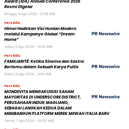
Award (IDA) Annual Conference 2026
Resmi Digelar
Minggu, 9 Agu 2026 - 01:45 WIB
Pers Rilis
Himel Hadirkan Visi Hunian Modern
melalui Kampanye Global “Dream
Home”
Sabtu, 8 Agu 2026 - 14:26 WIB
Pers Rilis
FAMILIARITÉ: Ketika Sinema dan Sastra
Bertemu dalam Sebuah Karya Puitis
Sabtu, 8 Agu 2026 - 14:19 WIB
Pers Rilis
MONDEVITA MENGAKUISISI SAHAM
MAYORITAS DI UNDERSCORE DISTRICT,
PERUSAHAAN INDUK MAGLIANO,
SEBAGAI LANGKAH KEDUA DALAM
MEMBANGUN PLATFORM MEREK MEWAH ITALIA BARU
Jumat, 7 Agu 2026 - 09:32 WIB