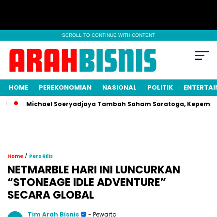
SCROLL TO CONTINUE WITH CONTENT
HOME
PEREKONOMIAN
NASIONAL
POLITIK
ENTERTA
Michael Soeryadjaya Tambah Saham Saratoga, Kepemilikan N
/
Home
Pers Rilis
NETMARBLE HARI INI LUNCURKAN
“STONEAGE IDLE ADVENTURE”
SECARA GLOBAL
Tim Arah Bisnis
- Pewarta