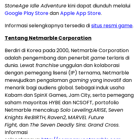
StoneAge Idle Adventure
kini dapat diunduh melalui
Google Play Store
dan
Apple App Store
.
Informasi selengkapnya tersedia di
situs resmi game
.
Tentang Netmarble Corporation
Berdiri di Korea pada 2000, Netmarble Corporation
adalah pengembang dan penerbit
game
terlaris di
dunia. Lewat
franchise
unggulan dan kolaborasi
dengan pemegang lisensi (IP) ternama, Netmarble
mewujudkan pengalaman
gaming
yang inovatif dan
menarik bagi audiens global. Sebagai induk usaha
Kabam dan SpinX Games, Jam City, serta pemegang
saham mayoritas HYBE dan NCSOFT, portofolio
Netmarble mencakup
Solo Leveling:ARISE
,
Seven
Knights Re:BIRTH
,
Raven2
,
MARVEL Future
Fight,
dan
The Seven Deadly Sins: Grand Cross
.
Informasi