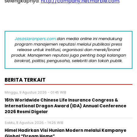
selengkapnya:
http://company.netmarble.com
.
Jasasiaranpers.com
dan media online ini mendukung
program manajemen reputasi melalui publikasi press
release untuk institusi, organisasi dan merek/brand
produk. Manajemen reputasi juga penting bagi kalangan
birokrat, politisi, pengusaha, selebriti dan tokoh publik.
BERITA TERKAIT
Minggu, 9 Agustus 2026 - 01:45 WIB
16th Worldwide Chinese Life Insurance Congress &
International Dragon Award (IDA) Annual Conference
2026 Resmi Digelar
Sabtu, 8 Agustus 2026 - 14:26 WIB
Himel Hadirkan Visi Hunian Modern melalui Kampanye
Global “Dream Home”