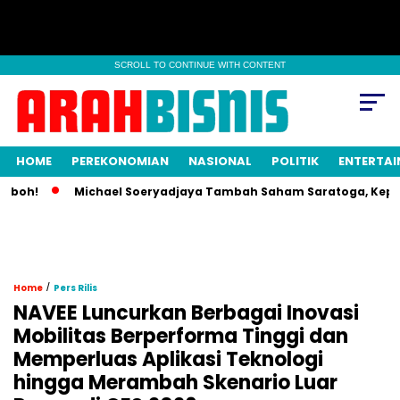
SCROLL TO CONTINUE WITH CONTENT
HOME
PEREKONOMIAN
NASIONAL
POLITIK
ENTERTA
h!
Michael Soeryadjaya Tambah Saham Saratoga, Kepemilik
/
Home
Pers Rilis
NAVEE Luncurkan Berbagai Inovasi
Mobilitas Berperforma Tinggi dan
Memperluas Aplikasi Teknologi
hingga Merambah Skenario Luar