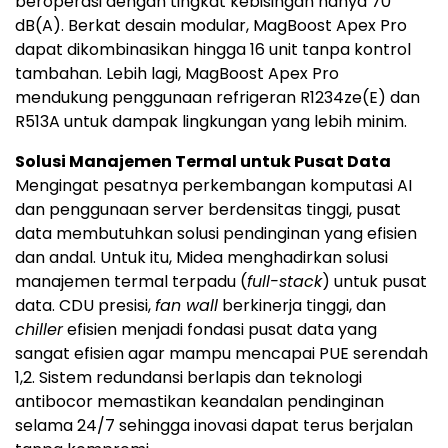
beroperasi dengan tingkat kebisingan hanya 70
dB(A). Berkat desain modular, MagBoost Apex Pro
dapat dikombinasikan hingga 16 unit tanpa kontrol
tambahan. Lebih lagi, MagBoost Apex Pro
mendukung penggunaan refrigeran R1234ze(E) dan
R513A untuk dampak lingkungan yang lebih minim.
Solusi Manajemen Termal untuk Pusat Data
Mengingat pesatnya perkembangan komputasi AI
dan penggunaan server berdensitas tinggi, pusat
data membutuhkan solusi pendinginan yang efisien
dan andal. Untuk itu, Midea menghadirkan solusi
manajemen termal terpadu (
full-stack
) untuk pusat
data. CDU presisi,
fan wall
berkinerja tinggi, dan
chiller
efisien menjadi fondasi pusat data yang
sangat efisien agar mampu mencapai PUE serendah
1,2. Sistem redundansi berlapis dan teknologi
antibocor memastikan keandalan pendinginan
selama 24/7 sehingga inovasi dapat terus berjalan