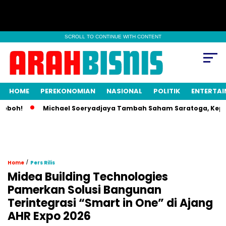
SCROLL TO CONTINUE WITH CONTENT
HOME
PEREKONOMIAN
NASIONAL
POLITIK
ENTERTA
h!
Michael Soeryadjaya Tambah Saham Saratoga, Kepemilika
/
Home
Pers Rilis
Midea Building Technologies
Pamerkan Solusi Bangunan
Terintegrasi “Smart in One” di Ajang
AHR Expo 2026