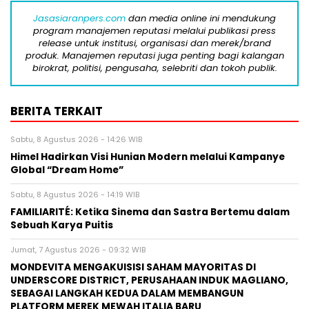
Jasasiaranpers.com
dan media online ini mendukung
program manajemen reputasi melalui publikasi press
release untuk institusi, organisasi dan merek/brand
produk. Manajemen reputasi juga penting bagi kalangan
birokrat, politisi, pengusaha, selebriti dan tokoh publik.
BERITA TERKAIT
Sabtu, 8 Agustus 2026 - 14:26 WIB
Himel Hadirkan Visi Hunian Modern melalui Kampanye
Global “Dream Home”
Sabtu, 8 Agustus 2026 - 14:19 WIB
FAMILIARITÉ: Ketika Sinema dan Sastra Bertemu dalam
Sebuah Karya Puitis
Jumat, 7 Agustus 2026 - 09:32 WIB
MONDEVITA MENGAKUISISI SAHAM MAYORITAS DI
UNDERSCORE DISTRICT, PERUSAHAAN INDUK MAGLIANO,
SEBAGAI LANGKAH KEDUA DALAM MEMBANGUN
PLATFORM MEREK MEWAH ITALIA BARU