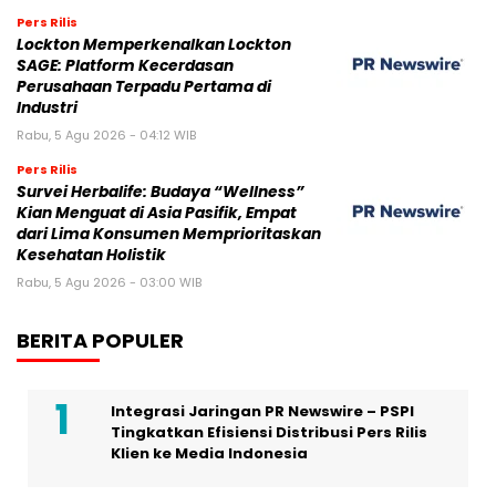
Pers Rilis
Lockton Memperkenalkan Lockton
SAGE: Platform Kecerdasan
Perusahaan Terpadu Pertama di
Industri
Rabu, 5 Agu 2026 - 04:12 WIB
Pers Rilis
Survei Herbalife: Budaya “Wellness”
Kian Menguat di Asia Pasifik, Empat
dari Lima Konsumen Memprioritaskan
Kesehatan Holistik
Rabu, 5 Agu 2026 - 03:00 WIB
BERITA POPULER
Integrasi Jaringan PR Newswire – PSPI
Tingkatkan Efisiensi Distribusi Pers Rilis
Klien ke Media Indonesia