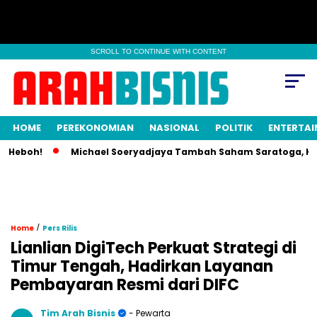
SCROLL TO CONTINUE WITH CONTENT
HOME
PEREKONOMIAN
NASIONAL
POLITIK
ENTERTA
Heboh!
Michael Soeryadjaya Tambah Saham Saratoga, Kepemi
/
Home
Pers Rilis
Lianlian DigiTech Perkuat Strategi di
Timur Tengah, Hadirkan Layanan
Pembayaran Resmi dari DIFC
Tim Arah Bisnis
- Pewarta