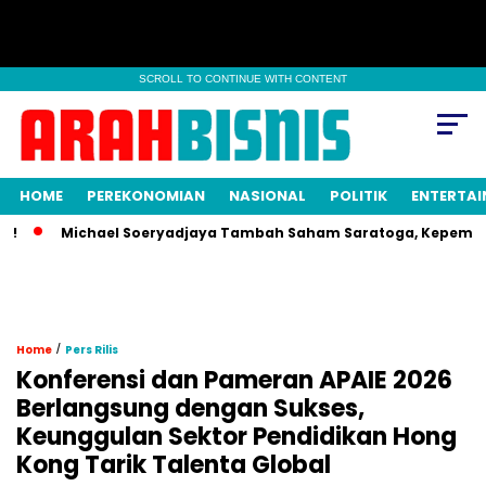
SCROLL TO CONTINUE WITH CONTENT
HOME
PEREKONOMIAN
NASIONAL
POLITIK
ENTERTA
Michael Soeryadjaya Tambah Saham Saratoga, Kepemilikan
/
Home
Pers Rilis
Konferensi dan Pameran APAIE 2026
Berlangsung dengan Sukses,
Keunggulan Sektor Pendidikan Hong
Kong Tarik Talenta Global