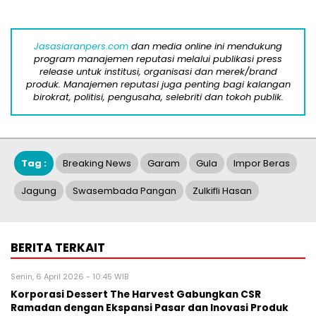
Jasasiaranpers.com
dan media online ini mendukung
program manajemen reputasi melalui publikasi press
release untuk institusi, organisasi dan merek/brand
produk. Manajemen reputasi juga penting bagi kalangan
birokrat, politisi, pengusaha, selebriti dan tokoh publik.
Tag :
Breaking News
Garam
Gula
Impor Beras
Jagung
Swasembada Pangan
Zulkifli Hasan
BERITA TERKAIT
Senin, 6 April 2026 - 10:45 WIB
Korporasi Dessert The Harvest Gabungkan CSR
Ramadan dengan Ekspansi Pasar dan Inovasi Produk