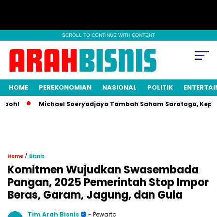
SCROLL TO CONTINUE WITH CONTENT
HOME
PEREKONOMIAN
NASIONAL
POLITIK
ENTERTA
h!
Michael Soeryadjaya Tambah Saham Saratoga, Kepemilik
/
Home
Bisnis
Komitmen Wujudkan Swasembada
Pangan, 2025 Pemerintah Stop Impor
Beras, Garam, Jagung, dan Gula
Tim Arah Bisnis
- Pewarta