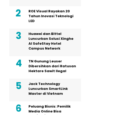
ROE Visual Rayakan 20
Tahun Inovasi Teknologi
LED
Huawei dan Bittel
Luncurkan Solusi Xinghe
Al SafeStay Hotel
Campus Network
TN Gunung Leuser
Dibersihkan dari Ratusan
Hektare Sawit Ilegal
Jack Technology
Luncurkan SmartLink
Master di Vietnam
Peluang Bisnis: Pemilik
Media Online Bisa