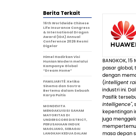
Berita Terkait
16th Worldwide Chinese
Life Insurance Congress
& International Dragon
Award (IDA) Annual
Conference 2026 Resmi
Digelar
Himel Hadirkan Visi
BANGKOK, 15 M
Hunian Modern melalui
Kampanye Global
pasar global, 
“Dream Home”
dengan memam
FAMILIARITÉ: Ketika
(
intelligent r
Sinema dan Sastra
industri ini.
Bertemu dalam Sebuah
Karya Puitis
Pasifik terse
Intelligence"
,
MONDEVITA
MENGAKUISISI SAHAM
kepentingan i
MAYORITAS DI
juga menggela
UNDERSCORE DISTRICT,
PERUSAHAAN INDUK
mempertemuka
MAGLIANO, SEBAGAI
masa depan s
LANGKAH KEDUA DALAM