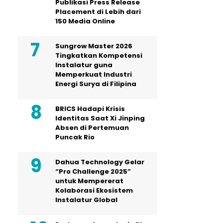
Publikasi Press Release
Placement di Lebih dari
150 Media Online
Sungrow Master 2026
Tingkatkan Kompetensi
Instalatur guna
Memperkuat Industri
Energi Surya di Filipina
BRICS Hadapi Krisis
Identitas Saat Xi Jinping
Absen di Pertemuan
Puncak Rio
Dahua Technology Gelar
“Pro Challenge 2025”
untuk Mempererat
Kolaborasi Ekosistem
Instalatur Global