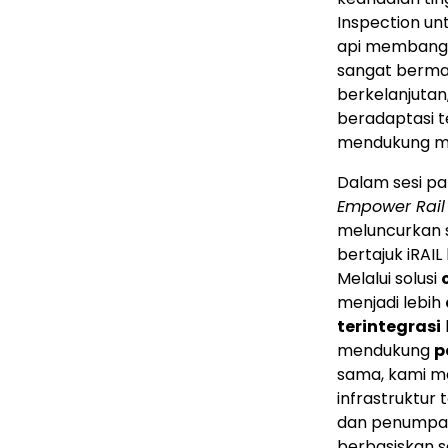
Inspection u
api membangu
sangat berman
berkelanjutan
beradaptasi 
mendukung ma
Dalam sesi p
Empower Rail 
meluncurkan s
bertajuk iRAI
Melalui solusi
menjadi lebih
terintegrasi
mendukung
p
sama, kami me
infrastruktur
dan penumpang,
berbasiskan so