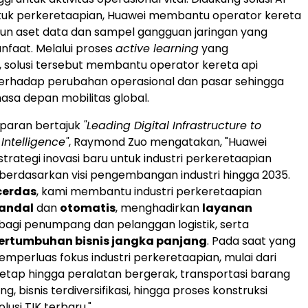
ntuk perkeretaapian, Huawei membantu operator kereta
n aset data dan sampel gangguan jaringan yang
faat. Melalui proses
active learning
yang
, solusi tersebut membantu operator kereta api
terhadap perubahan operasional dan pasar sehingga
sa depan mobilitas global.
aparan bertajuk
"Leading Digital Infrastructure to
Intelligence"
, Raymond Zuo mengatakan, "Huawei
trategi inovasi baru untuk industri perkeretaapian
L berdasarkan visi pengembangan industri hingga 2035.
cerdas
, kami membantu industri perkeretaapian
andal
dan
otomatis
, menghadirkan
layanan
bagi penumpang dan pelanggan logistik, serta
ertumbuhan bisnis jangka panjang
. Pada saat yang
mperluas fokus industri perkeretaapian, mulai dari
 tetap hingga peralatan bergerak, transportasi barang
 bisnis terdiversifikasi, hingga proses konstruksi
lusi TIK terbaru."