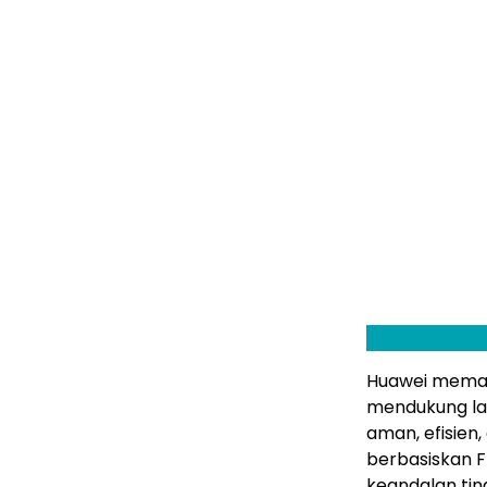
Huawei memame
mendukung lay
aman, efisien,
berbasiskan F
keandalan ting