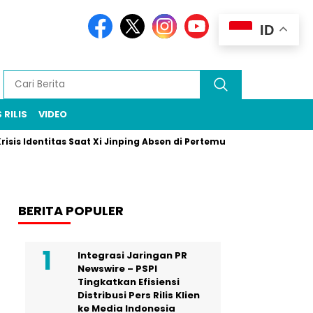
ID
 RILIS
VIDEO
ntitas Saat Xi Jinping Absen di Pertemuan Puncak Rio
Prabow
BERITA POPULER
Integrasi Jaringan PR
Newswire – PSPI
Tingkatkan Efisiensi
Distribusi Pers Rilis Klien
ke Media Indonesia