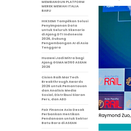
MEMBANGUN PLATFORM
MEREK MEWAH ITALIA
BARU
HIKSEMI Tampilkan Solusi
Penyimpanan Data
untuk Seluruh Skenario
di Ajang DTI Indonesia
2026, Dukung
Pengembangan AI di Asia
Tenggara
Huawei Jadi Mitra bagi
Ajang GSMA M360 ASEAN
2026
Cision Raih MarTech
Breakthrough Awards
2026 untuk Pemantauan
dan Analisis Media
Sosial, Distribusi Siaran
Pers, dan AEO
Fair Finance Asia Desak
Perbankan Hentikan
Raymond Zuo, 
Pendanaan untuk Sektor
Batu Bara di ASEAN