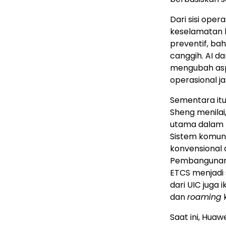
Dari sisi ope
keselamatan b
preventif, bah
canggih. AI da
mengubah asp
operasional ja
Sementara itu,
Sheng menilai
utama dalam 
Sistem komuni
konvensional
Pembangunan j
ETCS menjadi
dari UIC juga 
dan
roaming
k
Saat ini, Huaw