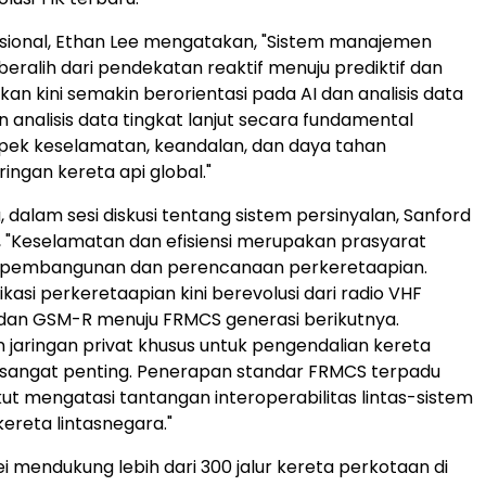
rasional, Ethan Lee mengatakan, "Sistem manajemen
eralih dari pendekatan reaktif menuju prediktif dan
kan kini semakin berorientasi pada AI dan analisis data
n analisis data tingkat lanjut secara fundamental
ek keselamatan, keandalan, dan daya tahan
ringan kereta api global."
 dalam sesi diskusi tentang sistem persinyalan, Sanford
, "Keselamatan dan efisiensi merupakan prasyarat
pembangunan dan perencanaan perkeretaapian.
kasi perkeretaapian kini berevolusi dari radio VHF
 dan GSM-R menuju FRMCS generasi berikutnya.
aringan privat khusus untuk pengendalian kereta
 sangat penting. Penerapan standar FRMCS terpadu
ikut mengatasi tantangan interoperabilitas lintas-sistem
ereta lintasnegara."
ei mendukung lebih dari 300 jalur kereta perkotaan di