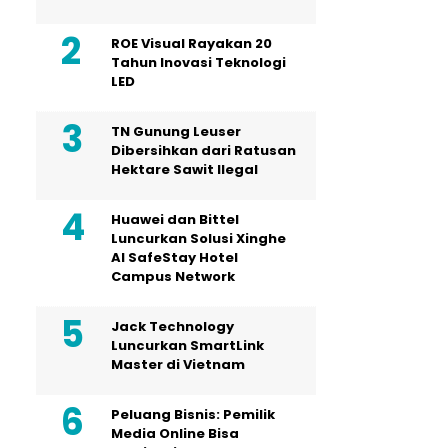
ROE Visual Rayakan 20
Tahun Inovasi Teknologi
LED
TN Gunung Leuser
Dibersihkan dari Ratusan
Hektare Sawit Ilegal
Huawei dan Bittel
Luncurkan Solusi Xinghe
Al SafeStay Hotel
Campus Network
Jack Technology
Luncurkan SmartLink
Master di Vietnam
Peluang Bisnis: Pemilik
Media Online Bisa