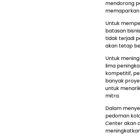
mendorong pe
memaparkan k
Untuk memper
batasan bisni
tidak terjadi
akan tetap be
Untuk meningk
lima peningka
kompetitif, 
banyak proye
untuk menari
mitra.
Dalam menyed
pedoman kolab
Center akan d
meningkatkan