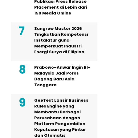
Publikasi Press Release
Placement di Lebih dari
150 Media Online
Sungrow Master 2026
Tingkatkan Kompetensi
Instalatur guna
Memperkuat Industri
Energi Surya di Filipina
Prabowo–Anwar Ingin RI–
Malaysia Jadi Poros
Dagang Baru Asia
Tenggara
GeeTest Lansir Business
Rules Engine yang
Membantu Berbagai
Perusahaan dengan
Platform Pengambilan
Keputusan yang Pintar
dan Otomatis