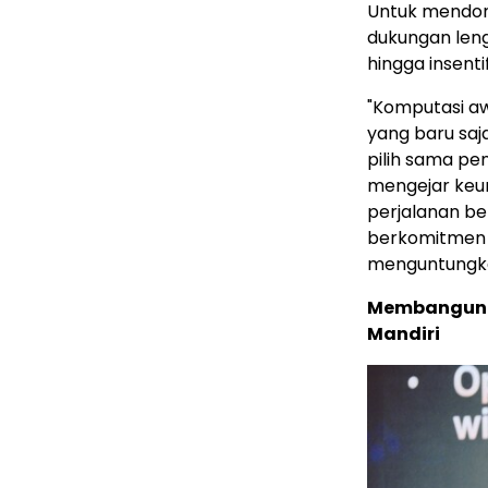
Untuk mendor
dukungan len
hingga insentif
"Komputasi a
yang baru saj
pilih sama pe
mengejar keu
perjalanan be
berkomitmen 
menguntungka
Membangun E
Mandiri