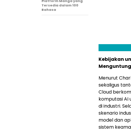
Platform Manga yang
Tersedia dalam 100
Bahasa
Kebijakan un
Menguntungk
Menurut Charl
sekaligus tan
Cloud berkom
komputasi AI 
di industri. 
skenario indu
model dan apl
sistem keaman