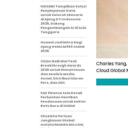
HIKSEMI Tampilkan Solusi
Penyimpanan Data
untuk Seluruh Skenario
di Ajang DTI Indonesia
2026, Dukung
Pengembangan AI di Asia
Tenggara
Huawei Jadi Mitra bagi
Ajang GSMA M360 ASEAN
2026
Cision Raih MarTech
Charles Yang,
Breakthrough Awards
Cloud Global 
2026 untuk Pemantauan
dan Analisis Media
Sosial, Distribusi Siaran
Pers, dan AEO
Fair Finance Asia Desak
Perbankan Hentikan
Pendanaan untuk Sektor
Batu Bara di ASEAN
Shueisha Perluas
Jangkauan Global
melalui MANGA MILLION,