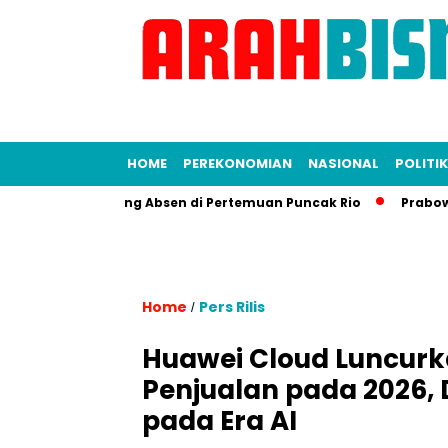
HOME
PEREKONOMIAN
NASIONAL
POLITIK
aat Xi Jinping Absen di Pertemuan Puncak Rio
Prabowo–Anwar 
Home
Pers Rilis
/
Huawei Cloud Luncurka
Penjualan pada 2026,
pada Era AI