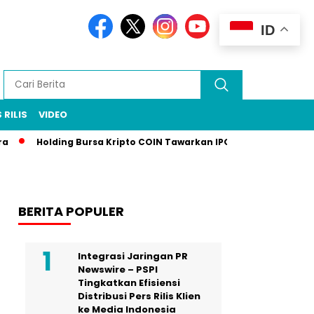
ID
 RILIS
VIDEO
olding Bursa Kripto COIN Tawarkan IPO, Tantang Pasar Modal In
BERITA POPULER
Integrasi Jaringan PR
Newswire – PSPI
Tingkatkan Efisiensi
Distribusi Pers Rilis Klien
ke Media Indonesia