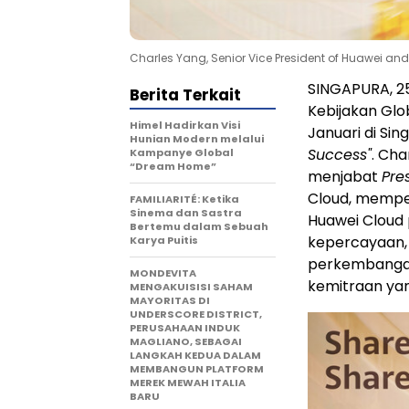
Charles Yang, Senior Vice President of Huawei an
SINGAPURA, 2
Berita Terkait
Kebijakan Glo
Himel Hadirkan Visi
Januari di Si
Hunian Modern melalui
Success"
. Cha
Kampanye Global
“Dream Home”
menjabat
Pre
Cloud, memper
FAMILIARITÉ: Ketika
Sinema dan Sastra
Huawei Cloud 
Bertemu dalam Sebuah
kepercayaan, p
Karya Puitis
perkembangan
MONDEVITA
kemitraan yan
MENGAKUISISI SAHAM
MAYORITAS DI
UNDERSCORE DISTRICT,
PERUSAHAAN INDUK
MAGLIANO, SEBAGAI
LANGKAH KEDUA DALAM
MEMBANGUN PLATFORM
MEREK MEWAH ITALIA
BARU