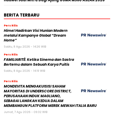
Huawei Jadi Mitra bagi Ajang GSMA M360 ASEAN 2026
BERITA TERBARU
Pers Rilis
Himel Hadirkan Visi Hunian Modern
melalui Kampanye Global “Dream
Home”
Sabtu, 8 Agu 2026 - 14:26 WIB
Pers Rilis
FAMILIARITÉ: Ketika Sinema dan Sastra
Bertemu dalam Sebuah Karya Puitis
Sabtu, 8 Agu 2026 - 14:19 WIB
Pers Rilis
MONDEVITA MENGAKUISISI SAHAM
MAYORITAS DI UNDERSCORE DISTRICT,
PERUSAHAAN INDUK MAGLIANO,
SEBAGAI LANGKAH KEDUA DALAM
MEMBANGUN PLATFORM MEREK MEWAH ITALIA BARU
Jumat, 7 Agu 2026 - 09:32 WIB