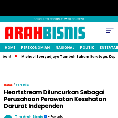
SCROLL TO CONTINUE WITH CONTENT
HOME
PEREKONOMIAN
NASIONAL
POLITIK
ENTERTA
!
Michael Soeryadjaya Tambah Saham Saratoga, Kepemilikan
/
Home
Pers Rilis
Heartstream Diluncurkan Sebagai
Perusahaan Perawatan Kesehatan
Darurat Independen
Tim Arah Bisnis
- Pewarta