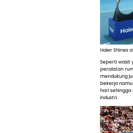
Haier Shines 
Seperti wasit 
peralatan ruma
mendukung ju
bekerja namun 
hari sehingga
industri.