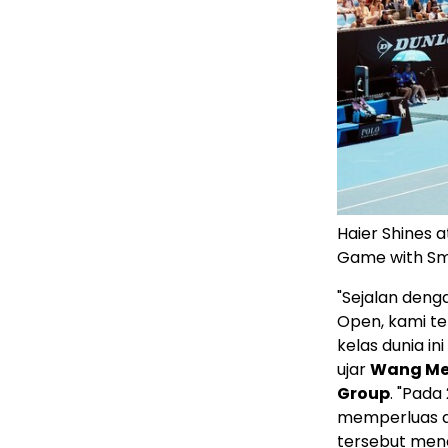
Haier Shines a
Game with Sm
"Sejalan deng
Open, kami t
kelas dunia i
ujar
Wang Me
Group
. "Pada
memperluas an
tersebut men