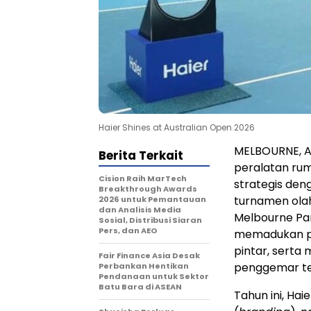
Haier Shines at Australian Open 2026
MELBOURNE, Au
Berita Terkait
peralatan rum
Cision Raih MarTech
strategis den
Breakthrough Awards
turnamen olah
2026 untuk Pemantauan
dan Analisis Media
Melbourne Pa
Sosial, Distribusi Siaran
Pers, dan AEO
memadukan per
pintar, sert
Fair Finance Asia Desak
penggemar ten
Perbankan Hentikan
Pendanaan untuk Sektor
Batu Bara di ASEAN
Tahun ini, Ha