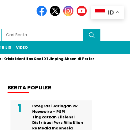
ID
 RILIS
VIDEO
dentitas Saat Xi Jinping Absen di Pertemuan Puncak Rio
Prabo
BERITA POPULER
Integrasi Jaringan PR
Newswire – PSPI
Tingkatkan Efisiensi
Distribusi Pers Rilis Klien
ke Media Indonesia