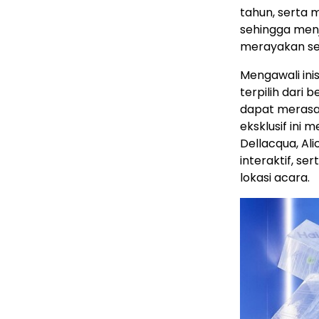
tahun, serta 
sehingga menj
merayakan se
Mengawali ini
terpilih dari
dapat merasa
eksklusif ini 
Dellacqua, Ali
interaktif, s
lokasi acara.