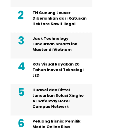
TN Gunung Leuser
Dibersihkan dari Ratusan
Hektare Sawit Ilegal
Jack Technology
Luncurkan SmartLink
Master di Vietnam
ROE Visual Rayakan 20
Tahun Inovasi Teknologi
LED
Huawei dan Bittel
Luncurkan Solusi Xinghe
Al SafeStay Hotel
Campus Network
Peluang Bisnis: Pemilik
Media Online Bisa