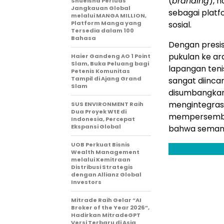
(
branding
), 
Shueisha Perluas
Jangkauan Global
sebagai plat
melalui MANGA MILLION,
Platform Manga yang
sosial.
Tersedia dalam 100
Bahasa
Dengan presis
pukulan ke ar
Haier Gandeng AO 1 Point
Slam, Buka Peluang bagi
lapangan teni
Petenis Komunitas
Tampil di Ajang Grand
sangat diincar
Slam
disumbangkan
mengintegrasi
SUS ENVIRONMENT Raih
Dua Proyek WtE di
mempersembah
Indonesia, Percepat
Ekspansi Global
bahwa semanga
UOB Perkuat Bisnis
Wealth Management
melalui Kemitraan
Distribusi Strategis
dengan Allianz Global
Investors
Mitrade Raih Gelar “AI
Broker of the Year 2026”,
Hadirkan MitradeGPT
Versi Terbaru di Asia