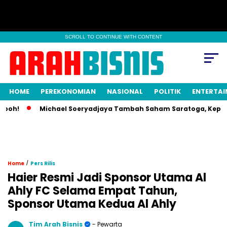
SCROLL TO CONTINUE WITH CONTENT
HOME
PEREKONOMIAN
NASIONAL
POLITIK
ENTERTA
!
Michael Soeryadjaya Tambah Saham Saratoga, Kepemilika
/
Home
Pers Rilis
Haier Resmi Jadi Sponsor Utama Al
Ahly FC Selama Empat Tahun,
Sponsor Utama Kedua Al Ahly
Tim Arah Bisnis
- Pewarta