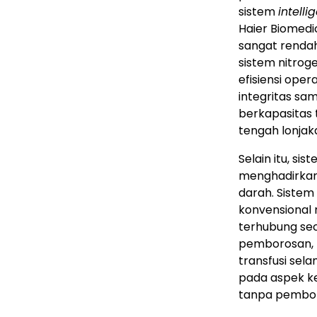
sistem
intell
Haier Biomed
sangat rendah
sistem nitrog
efisiensi oper
integritas s
berkapasitas 
tengah lonjak
Selain itu, sis
menghadirkan
darah. Siste
konvensional
terhubung sec
pemborosan, 
transfusi sela
pada aspek kes
tanpa pembor