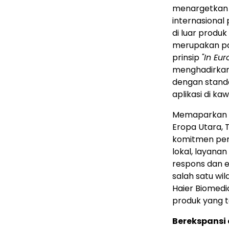
menargetkan l
internasional 
di luar produ
merupakan pas
prinsip
"In Eur
menghadirkan 
dengan standa
aplikasi di ka
Memaparkan st
Eropa Utara, 
komitmen peru
lokal, layana
respons dan e
salah satu wi
Haier Biomedic
produk yang 
Berekspansi 