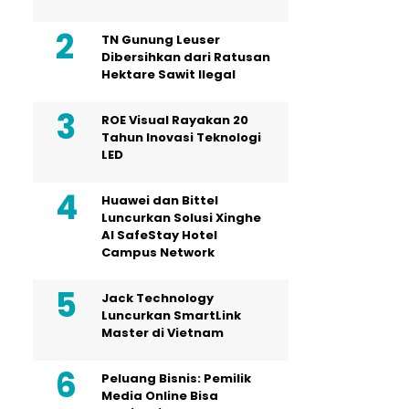
TN Gunung Leuser
Dibersihkan dari Ratusan
Hektare Sawit Ilegal
ROE Visual Rayakan 20
Tahun Inovasi Teknologi
LED
Huawei dan Bittel
Luncurkan Solusi Xinghe
Al SafeStay Hotel
Campus Network
Jack Technology
Luncurkan SmartLink
Master di Vietnam
Peluang Bisnis: Pemilik
Media Online Bisa