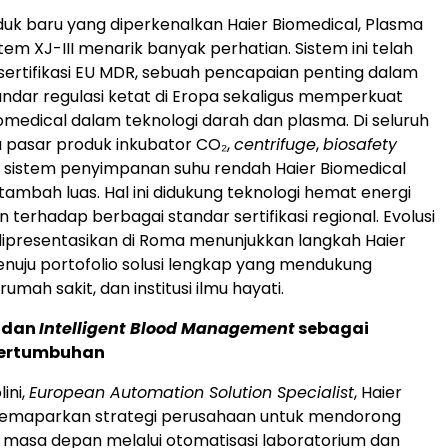
duk baru yang diperkenalkan Haier Biomedical, Plasma
tem XJ-III menarik banyak perhatian. Sistem ini telah
rtifikasi EU MDR, sebuah pencapaian penting dalam
dar regulasi ketat di Eropa sekaligus memperkuat
Biomedical dalam teknologi darah dan plasma. Di seluruh
 pasar produk inkubator CO₂,
centrifuge
,
biosafety
ta sistem penyimpanan suhu rendah Haier Biomedical
tambah luas. Hal ini didukung teknologi hemat energi
terhadap berbagai standar sertifikasi regional. Evolusi
ipresentasikan di Roma menunjukkan langkah Haier
nuju portofolio solusi lengkap yang mendukung
rumah sakit, dan institusi ilmu hayati.
 dan
Intelligent Blood Management
sebagai
Pertumbuhan
ini,
European Automation Solution Specialist
, Haier
memaparkan strategi perusahaan untuk mendorong
masa depan melalui otomatisasi laboratorium dan