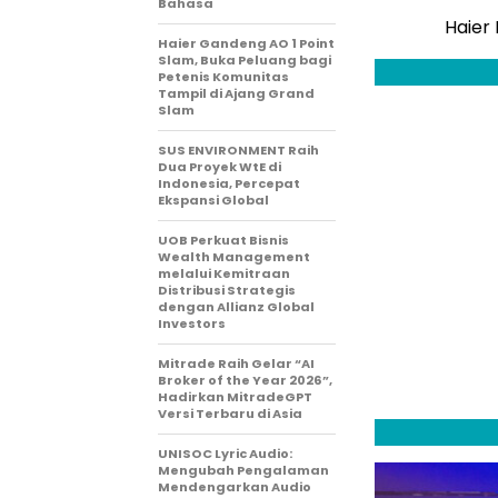
Bahasa
Haier 
Haier Gandeng AO 1 Point
Slam, Buka Peluang bagi
Petenis Komunitas
Tampil di Ajang Grand
Slam
SUS ENVIRONMENT Raih
Dua Proyek WtE di
Indonesia, Percepat
Ekspansi Global
UOB Perkuat Bisnis
Wealth Management
melalui Kemitraan
Distribusi Strategis
dengan Allianz Global
Investors
Mitrade Raih Gelar “AI
Broker of the Year 2026”,
Hadirkan MitradeGPT
Versi Terbaru di Asia
UNISOC Lyric Audio:
Mengubah Pengalaman
Mendengarkan Audio