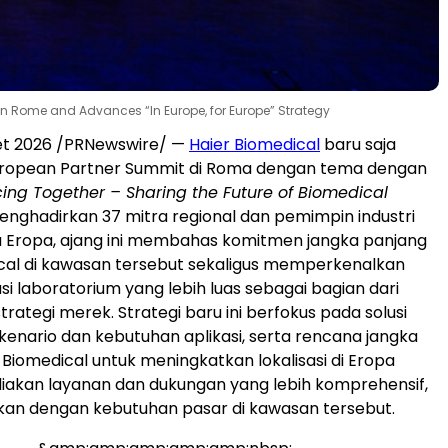
n Rome and Advances “In Europe, for Europe” Strategy
et 2026 /PRNewswire/ —
Haier Biomedical
baru saja
ropean Partner Summit di Roma dengan tema dengan
ing Together – Sharing the Future of Biomedical
Menghadirkan 37 mitra regional dan pemimpin industri
a Eropa, ajang ini membahas komitmen jangka panjang
cal di kawasan tersebut sekaligus memperkenalkan
usi laboratorium yang lebih luas sebagai bagian dari
rategi merek. Strategi baru ini berfokus pada solusi
kenario dan kebutuhan aplikasi, serta rencana jangka
 Biomedical untuk meningkatkan lokalisasi di Eropa
iakan layanan dan dukungan yang lebih komprehensif,
ikan dengan kebutuhan pasar di kawasan tersebut.