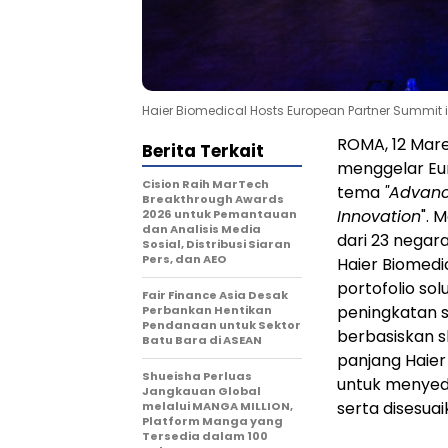
Haier Biomedical Hosts European Partner Summit i
ROMA, 12 Mar
Berita Terkait
menggelar Eu
Cision Raih MarTech
tema
"Advanc
Breakthrough Awards
Innovation
". 
2026 untuk Pemantauan
dan Analisis Media
dari 23 negar
Sosial, Distribusi Siaran
Pers, dan AEO
Haier Biomedi
portofolio sol
Fair Finance Asia Desak
peningkatan st
Perbankan Hentikan
Pendanaan untuk Sektor
berbasiskan s
Batu Bara di ASEAN
panjang Haier
Shueisha Perluas
untuk menyed
Jangkauan Global
serta disesua
melalui MANGA MILLION,
Platform Manga yang
Tersedia dalam 100