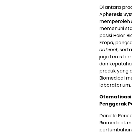
Di antara pro
Apheresis Sys
memperoleh se
memenuhi stan
posisi Haier 
Eropa, pangsa
cabinet
, ser
juga terus ber
dan kepatuhan 
produk yang d
Biomedical me
laboratorium, 
Otomatisasi
Penggerak 
Daniele Pericol
Biomedical, 
pertumbuhan 