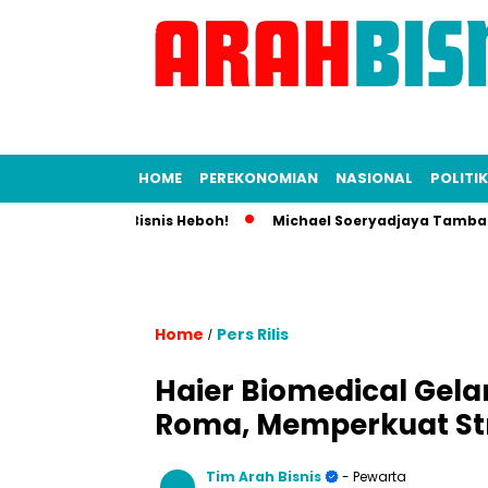
HOME
PEREKONOMIAN
NASIONAL
POLITIK
a, Dunia Bisnis Heboh!
Michael Soeryadjaya Tambah Saham S
Home
Pers Rilis
/
Haier Biomedical Gela
Roma, Memperkuat Stra
Tim Arah Bisnis
- Pewarta