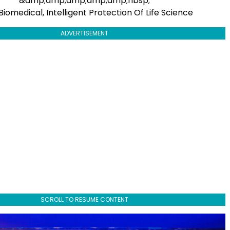
&amp;amp;amp;amp;amp;nbsp;
Biomedical, Intelligent Protection Of Life Science
ADVERTISEMENT
SCROLL TO RESUME CONTENT