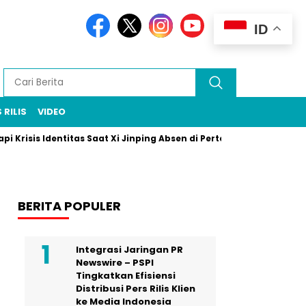
ID
 RILIS
VIDEO
s Identitas Saat Xi Jinping Absen di Pertemuan Puncak Rio
Pr
BERITA POPULER
Integrasi Jaringan PR
Newswire – PSPI
Tingkatkan Efisiensi
Distribusi Pers Rilis Klien
ke Media Indonesia