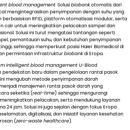
igent blood management
. Solusi
biobank
otomatis dari
ical mengintegrasikan penyimpanan dengan suhu yang
 berbasiskan RFID, platform otomatisasi modular, serta
en cair untuk meningkatkan pelacakan sampel dan
asional. Solusi ini turut mengatasi tantangan seperti
ampel, pemantauan suhu, dan kebutuhan penyimpanan
tinggi, sehingga memperkuat posisi Haier Biomedical di
an permintaan infrastruktur
biobank
di Eropa.
tem
intelligent blood management
U-Blood
 pendekatan baru dalam pengelolaan rantai pasok
m ini mengubah metode penyimpanan darah
 menjadi manajemen rantai pasok darah yang
ara seketika (
real-time
) sehingga mengurangi
meningkatkan pelacakan, serta mendukung layanan
ma 24 jam. Solusi ini juga sejalan dengan fokus Eropa
elamatan, digitalisasi, dan inisiatif layanan kesehatan
osan (
zero-waste healthcare
).