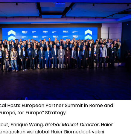
cal Hosts European Partner Summit in Rome and
Europe, for Europe” Strategy
ebut, Enrique Wang,
Global Market Director
, Haier
negaskan visi global Haier Biomedical, yakni