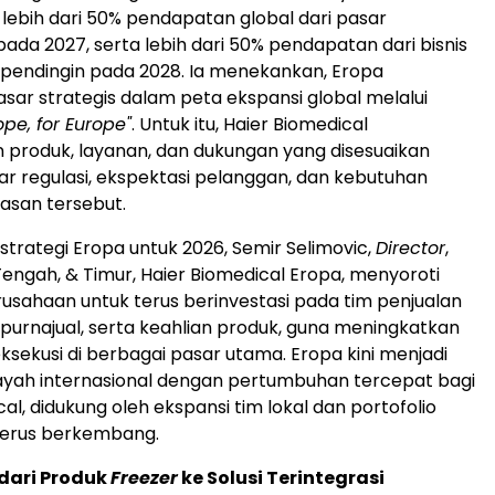
ebih dari 50% pendapatan global dari pasar
pada 2027, serta lebih dari 50% pendapatan dari bisnis
k pendingin pada 2028. Ia menekankan, Eropa
ar strategis dalam peta ekspansi global melalui
ope, for Europe"
. Untuk itu, Haier Biomedical
produk, layanan, dan dukungan yang disesuaikan
r regulasi, ekspektasi pelanggan, dan kebutuhan
wasan tersebut.
rategi Eropa untuk 2026, Semir Selimovic,
Director
,
Tengah, & Timur, Haier Biomedical Eropa, menyoroti
sahaan untuk terus berinvestasi pada tim penjualan
n purnajual, serta keahlian produk, guna meningkatkan
ksekusi di berbagai pasar utama. Eropa kini menjadi
layah internasional dengan pertumbuhan tercepat bagi
al, didukung oleh ekspansi tim lokal dan portofolio
terus berkembang.
dari Produk
Freezer
ke Solusi Terintegrasi