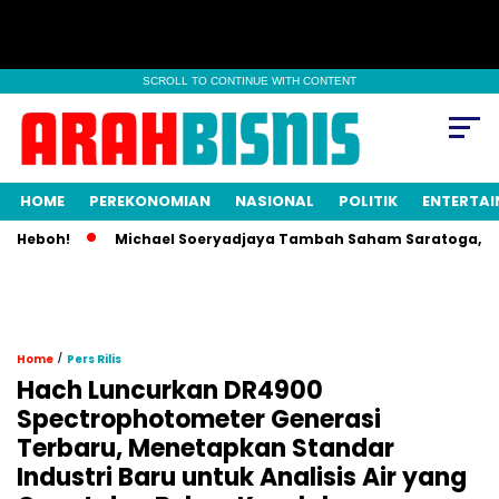
SCROLL TO CONTINUE WITH CONTENT
HOME
PEREKONOMIAN
NASIONAL
POLITIK
ENTERTA
 Heboh!
Michael Soeryadjaya Tambah Saham Saratoga, Kepem
/
Home
Pers Rilis
Hach Luncurkan DR4900
Spectrophotometer Generasi
Terbaru, Menetapkan Standar
Industri Baru untuk Analisis Air yang