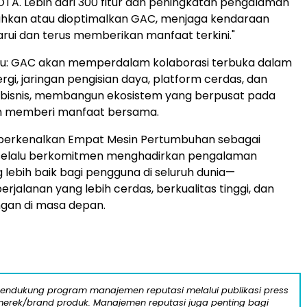
A. Lebih dari 300 fitur dan peningkatan pengalaman
ahkan atau dioptimalkan GAC, menjaga kendaraan
barui dan terus memberikan manfaat terkini."
ru: GAC akan memperdalam kolaborasi terbuka dalam
rgi, jaringan pengisian daya, platform cerdas, dan
l bisnis, membangun ekosistem yang berpusat pada
n memberi manfaat bersama.
erkenalkan Empat Mesin Pertumbuhan sebagai
 selalu berkomitmen menghadirkan pengalaman
g lebih baik bagi pengguna di seluruh dunia—
rjalanan yang lebih cerdas, berkualitas tinggi, dan
ngan di masa depan.
mendukung program manajemen reputasi melalui publikasi press
n merek/brand produk. Manajemen reputasi juga penting bagi