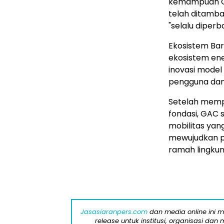
kemampuan OT
telah ditamb
"selalu diper
Ekosistem Ba
ekosistem ene
inovasi mode
pengguna da
Setelah memp
fondasi, GAC
mobilitas yan
mewujudkan pe
ramah lingku
Jasasiaranpers.com
dan media online ini 
release untuk institusi, organisasi da