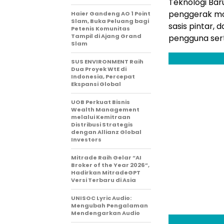
Teknologi Bar
penggerak mob
Haier Gandeng AO 1 Point
Slam, Buka Peluang bagi
sasis pintar,
Petenis Komunitas
Tampil di Ajang Grand
pengguna ser
Slam
SUS ENVIRONMENT Raih
Dua Proyek WtE di
Indonesia, Percepat
Ekspansi Global
UOB Perkuat Bisnis
Wealth Management
melalui Kemitraan
Distribusi Strategis
dengan Allianz Global
Investors
Mitrade Raih Gelar “AI
Broker of the Year 2026”,
Hadirkan MitradeGPT
Versi Terbaru di Asia
UNISOC Lyric Audio:
Mengubah Pengalaman
Mendengarkan Audio