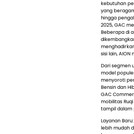
kebutuhan pen
yang beragam 
hingga penga
2025, GAC men
Beberapa di 
dikembangkan
menghadirkan
sisi lain, AI
Dari segmen
model populer
menyoroti pen
Bensin dan Hib
GAC Commercia
mobilitas Ruq
tampil dalam 
Layanan Baru:
lebih mudah d