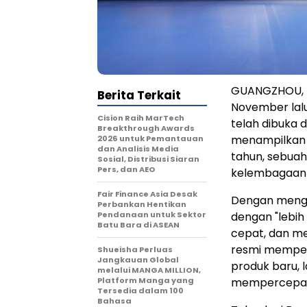
GUANGZHOU
,
Berita Terkait
November lalu
Cision Raih MarTech
telah dibuka 
Breakthrough Awards
menampilkan p
2026 untuk Pemantauan
dan Analisis Media
tahun, sebua
Sosial, Distribusi Siaran
Pers, dan AEO
kelembagaan 
Fair Finance Asia Desak
Dengan meng
Perbankan Hentikan
Pendanaan untuk Sektor
dengan "lebi
Batu Bara di ASEAN
cepat, dan me
resmi memper
Shueisha Perluas
Jangkauan Global
produk baru, 
melalui MANGA MILLION,
Platform Manga yang
mempercepat 
Tersedia dalam 100
Bahasa