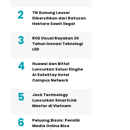
TN Gunung Leuser
Dibersihkan dari Ratusan
Hektare Sawit Ilegal
ROE Visual Rayakan 20
Tahun Inovasi Teknologi
LED
Huawei dan Bittel
Luncurkan Solusi Xinghe
Al SafeStay Hotel
Campus Network
Jack Technology
Luncurkan SmartLink
Master di Vietnam
Peluang Bisnis: Pemilik
Media Online Bisa