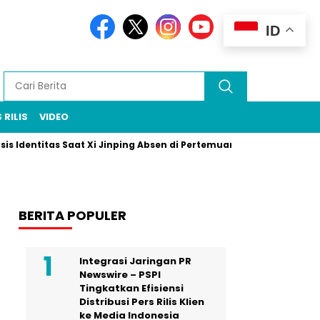
ID
 RILIS
VIDEO
titas Saat Xi Jinping Absen di Pertemuan Puncak Rio
Prabowo
BERITA POPULER
Integrasi Jaringan PR
Newswire – PSPI
Tingkatkan Efisiensi
Distribusi Pers Rilis Klien
ke Media Indonesia