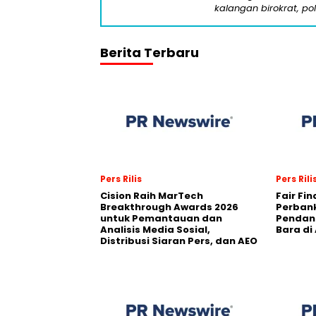
kalangan birokrat, pol
Berita Terbaru
Pers Rilis
Pers Rili
Cision Raih MarTech
Fair Fi
Breakthrough Awards 2026
Perban
untuk Pemantauan dan
Pendana
Analisis Media Sosial,
Bara di
Distribusi Siaran Pers, dan AEO