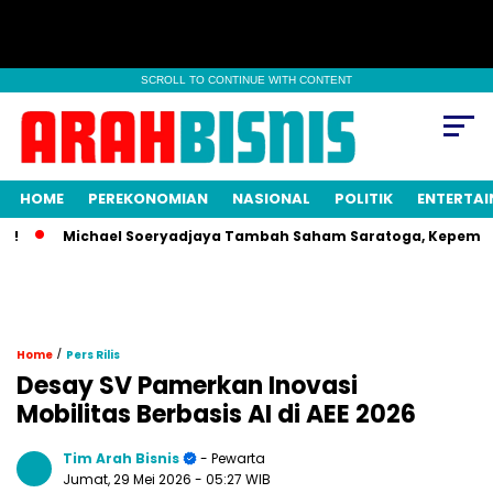
SCROLL TO CONTINUE WITH CONTENT
HOME
PEREKONOMIAN
NASIONAL
POLITIK
ENTERTA
Michael Soeryadjaya Tambah Saham Saratoga, Kepemilikan Na
/
Home
Pers Rilis
Desay SV Pamerkan Inovasi
Mobilitas Berbasis AI di AEE 2026
Tim Arah Bisnis
- Pewarta
Jumat, 29 Mei 2026
- 05:27 WIB