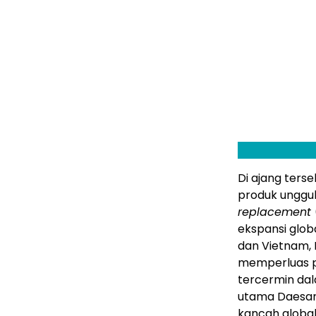
Di ajang ter
produk unggu
replacement
ekspansi glob
dan Vietnam, 
memperluas pe
tercermin da
utama Daesan
kancah global