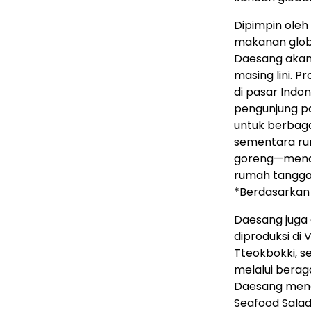
Dipimpin ole
makanan glob
Daesang akan
masing lini. 
di pasar Indo
pengunjung pam
untuk berbagai
sementara ru
goreng—menaw
rumah tangga
*Berdasarkan 
Daesang juga
diproduksi di
Tteokbokki, s
melalui berag
Daesang mengg
Seafood Sala