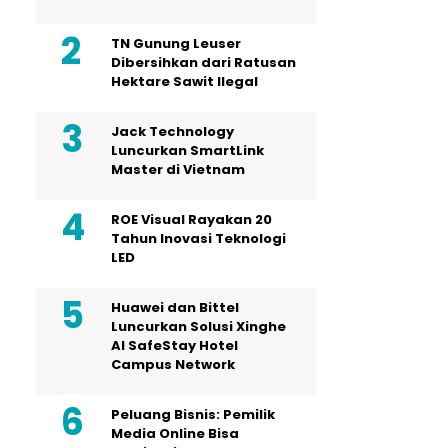
TN Gunung Leuser
Dibersihkan dari Ratusan
Hektare Sawit Ilegal
Jack Technology
Luncurkan SmartLink
Master di Vietnam
ROE Visual Rayakan 20
Tahun Inovasi Teknologi
LED
Huawei dan Bittel
Luncurkan Solusi Xinghe
Al SafeStay Hotel
Campus Network
Peluang Bisnis: Pemilik
Media Online Bisa