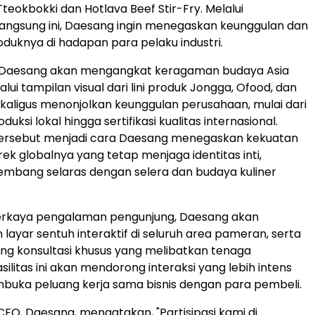
Tteokbokki dan Hotlava Beef Stir-Fry. Melalui
angsung ini, Daesang ingin menegaskan keunggulan dan
oduknya di hadapan para pelaku industri.
Daesang akan mengangkat keragaman budaya Asia
ui tampilan visual dari lini produk Jongga, Ofood, dan
aligus menonjolkan keunggulan perusahaan, mulai dari
duksi lokal hingga sertifikasi kualitas internasional.
ersebut menjadi cara Daesang menegaskan kekuatan
ek globalnya yang tetap menjaga identitas inti,
embang selaras dengan selera dan budaya kuliner
kaya pengalaman pengunjung, Daesang akan
layar sentuh interaktif di seluruh area pameran, serta
g konsultasi khusus yang melibatkan tenaga
asilitas ini akan mendorong interaksi yang lebih intens
buka peluang kerja sama bisnis dengan para pembeli.
CEO, Daesang, mengatakan, "Partisipasi kami di