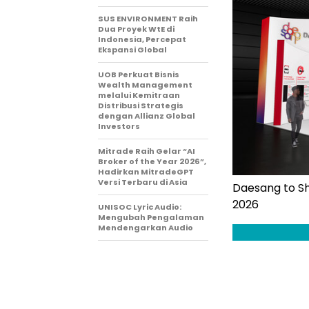
SUS ENVIRONMENT Raih
Dua Proyek WtE di
Indonesia, Percepat
Ekspansi Global
UOB Perkuat Bisnis
Wealth Management
melalui Kemitraan
Distribusi Strategis
dengan Allianz Global
Investors
Mitrade Raih Gelar “AI
Broker of the Year 2026”,
Hadirkan MitradeGPT
Versi Terbaru di Asia
Daesang to S
2026
UNISOC Lyric Audio:
Mengubah Pengalaman
Mendengarkan Audio