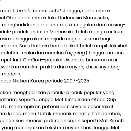
h merek
kimchi
nomor satu* Jongga, serta merek
al Ofood dan merek lokal Indonesia Mamasuka,
 menghadirkan deretan produk unggulan dari masing-
Produk-produk andalan Mamasuka telah mengakar kuat
nesia sehingga akan menjadi magnet utama bagi
eran. Saus Hotlava bersertifikat halal tampil fleksibel
 olahan, mulai dari cocolan (
dipping
) hingga tumisan,
mput laut GimBori—populer disantap bersama nasi
arkan camilan praktis dan renyah, khususnya bagi
 modern.
data Nielsen Korea periode 2007-2025
 akan menghadirkan produk-produk populer yang
 Vietnam, seperti Jongga Mat Kimchi dan Ofood Cup
erta menampilkan potensi bisnisnya di pasar lokal
am kreasi menu. Untuk menarik minat pihak pembeli,
elar sesi mencicipi dengan sajian seperti Mat Kimchi
d yang menonjolkan tekstur renyah khas Jongga Mat