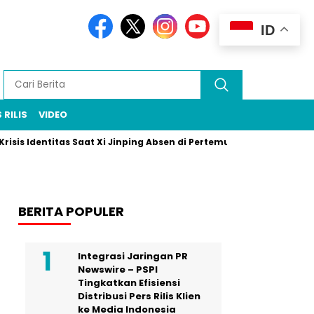
ID
 RILIS
VIDEO
Identitas Saat Xi Jinping Absen di Pertemuan Puncak Rio
Prab
BERITA POPULER
Integrasi Jaringan PR
Newswire – PSPI
Tingkatkan Efisiensi
Distribusi Pers Rilis Klien
ke Media Indonesia