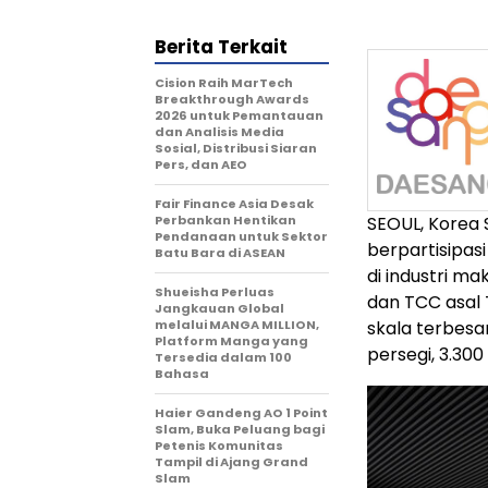
Berita Terkait
Cision Raih MarTech
Breakthrough Awards
2026 untuk Pemantauan
dan Analisis Media
Sosial, Distribusi Siaran
Pers, dan AEO
Fair Finance Asia Desak
Perbankan Hentikan
SEOUL, Korea 
Pendanaan untuk Sektor
berpartisipa
Batu Bara di ASEAN
di industri ma
Shueisha Perluas
dan TCC asal 
Jangkauan Global
melalui MANGA MILLION,
skala terbesa
Platform Manga yang
persegi, 3.30
Tersedia dalam 100
Bahasa
Haier Gandeng AO 1 Point
Slam, Buka Peluang bagi
Petenis Komunitas
Tampil di Ajang Grand
Slam