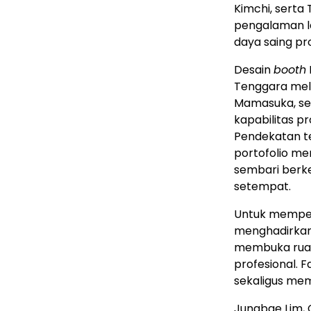
Kimchi, serta 
pengalaman l
daya saing pr
Desain
booth
Tenggara melal
Mamasuka, sek
kapabilitas pro
Pendekatan t
portofolio mer
sembari berk
setempat.
Untuk memper
menghadirkan 
membuka ruan
profesional. F
sekaligus mem
Jungbae Lim, 