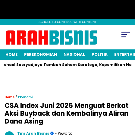
SCROLL TO CONTINUE WITH CONTENT
HOME
PEREKONOMIAN
NASIONAL
POLITIK
ENTERTA
l Soeryadjaya Tambah Saham Saratoga, Kepemilikan Naik Jadi 0
/
Home
Ekonomi
CSA Index Juni 2025 Menguat Berkat
Aksi Buyback dan Kembalinya Aliran
Dana Asing
Tim Arah Bisnis
- Pewarta