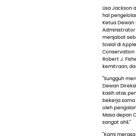
Lisa Jackson 
hal pengelolaa
Ketua Dewan 
Administrator
menjabat sebag
Sosial di Appl
Conservation 
Robert J. Fi
kemitraan, dan
"Sungguh mer
Dewan Direksi
kasih atas pe
bekerja sama d
oleh pengalam
Masa depan Co
sangat ahli."
"Kami merasa