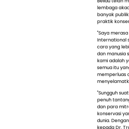
Beliau telah 
lembaga akade
banyak publi
praktik konser
"Saya merasa
International 
cara yang leb
dan manusia sel
kami adalah 
semua itu yan
memperluas 
menyelamatka
"Sungguh sua
penuh tantang
dan para mitr
konservasi ya
dunia. Denga
kepada Dr. Tr