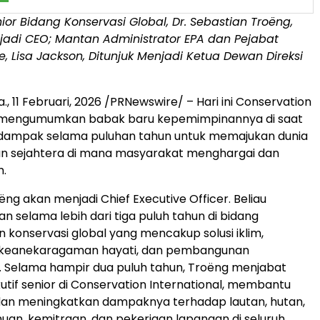
or Bidang Konservasi Global, Dr. Sebastian Troëng,
jadi CEO; Mantan Administrator EPA dan Pejabat
le, Lisa Jackson, Ditunjuk Menjadi Ketua Dewan Direksi
a.
,
11 Februari, 2026
/PRNewswire/ – Hari ini Conservation
l mengumumkan babak baru kepemimpinannya di saat
mpak selama puluhan tahun untuk memajukan dunia
an sejahtera di mana masyarakat menghargai dan
.
ëng akan menjadi Chief Executive Officer. Beliau
 selama lebih dari tiga puluh tahun di bidang
konservasi global yang mencakup solusi iklim,
 keanekaragaman hayati, dan pembangunan
. Selama hampir dua puluh tahun, Troëng menjabat
utif senior di Conservation International, membantu
n meningkatkan dampaknya terhadap lautan, hutan,
uan, kemitraan, dan pekerjaan lapangan di seluruh