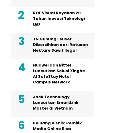
ROE Visual Rayakan 20
Tahun Inovasi Teknologi
LED
TN Gunung Leuser
Dibersihkan dari Ratusan
Hektare Sawit Ilegal
Huawei dan Bittel
Luncurkan Solusi Xinghe
Al SafeStay Hotel
Campus Network
Jack Technology
Luncurkan SmartLink
Master di Vietnam
Peluang Bisnis: Pemilik
Media Online Bisa