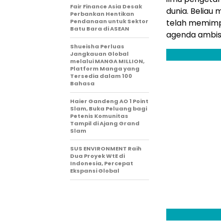
Fair Finance Asia Desak
dunia. Beliau
Perbankan Hentikan
Pendanaan untuk Sektor
telah memimpi
Batu Bara di ASEAN
agenda ambis
Shueisha Perluas
Jangkauan Global
melalui MANGA MILLION,
Platform Manga yang
Tersedia dalam 100
Bahasa
Haier Gandeng AO 1 Point
Slam, Buka Peluang bagi
Petenis Komunitas
Tampil di Ajang Grand
Slam
SUS ENVIRONMENT Raih
Dua Proyek WtE di
Indonesia, Percepat
Ekspansi Global