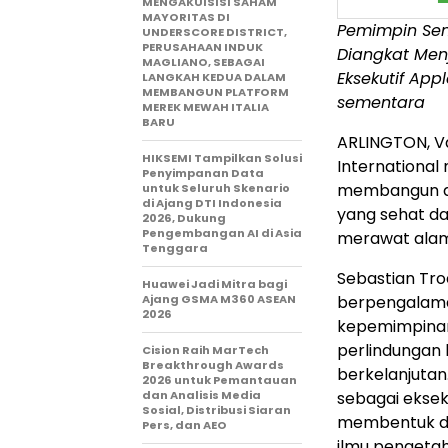
MENGAKUISISI SAHAM
MAYORITAS DI
Pemimpin Seni
UNDERSCORE DISTRICT,
PERUSAHAAN INDUK
Diangkat Men
MAGLIANO, SEBAGAI
Eksekutif App
LANGKAH KEDUA DALAM
MEMBANGUN PLATFORM
sementara
MEREK MEWAH ITALIA
BARU
ARLINGTON, V
HIKSEMI Tampilkan Solusi
Internationa
Penyimpanan Data
membangun da
untuk Seluruh Skenario
di Ajang DTI Indonesia
yang sehat d
2026, Dukung
Pengembangan AI di Asia
merawat alam
Tenggara
Sebastian Tro
Huawei Jadi Mitra bagi
Ajang GSMA M360 ASEAN
berpengalaman
2026
kepemimpinan 
perlindungan
Cision Raih MarTech
Breakthrough Awards
berkelanjutan
2026 untuk Pemantauan
dan Analisis Media
sebagai eksek
Sosial, Distribusi Siaran
membentuk da
Pers, dan AEO
ilmu pengetah