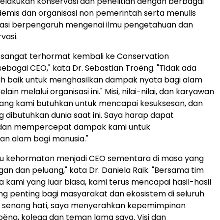
melakukan konservasi dan penelitian dengan berbagai
mis dan organisasi non pemerintah serta menulis
kasi berpengaruh mengenai ilmu pengetahuan dan
vasi.
 sangat terhormat kembali ke Conservation
sebagai CEO," kata Dr. Sebastian Troëng. "Tidak ada
ih baik untuk menghasilkan dampak nyata bagi alam
ain melalui organisasi ini." Misi, nilai-nilai, dan karyawan
yang kami butuhkan untuk mencapai kesuksesan, dan
g dibutuhkan dunia saat ini. Saya harap dapat
dan mempercepat dampak kami untuk
n alam bagi manusia."
tu kehormatan menjadi CEO sementara di masa yang
an dan peluang," kata Dr. Daniela Raik. "Bersama tim
a kami yang luar biasa, kami terus mencapai hasil-hasil
ng penting bagi masyarakat dan ekosistem di seluruh
n senang hati, saya menyerahkan kepemimpinan
oëng, kolega dan teman lama saya. Visi dan