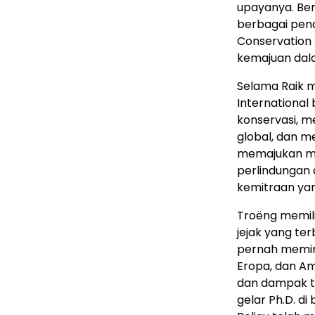
upayanya. Ber
berbagai penc
Conservation
kemajuan dala
Selama Raik 
International
konservasi, 
global, dan 
memajukan mi
perlindungan d
kemitraan yan
Troëng memil
jejak yang ter
pernah memimp
Eropa, dan Am
dan dampak te
gelar Ph.D. di