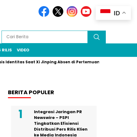
ID
 RILIS
VIDEO
ntitas Saat Xi Jinping Absen di Pertemuan Puncak Rio
Prabow
BERITA POPULER
Integrasi Jaringan PR
Newswire – PSPI
Tingkatkan Efisiensi
Distribusi Pers Rilis Klien
ke Media Indonesia