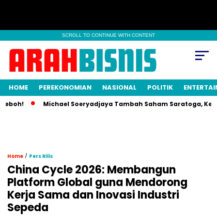
SCROLL TO CONTINUE WITH CONTENT
HOME
PEREKONOMIAN
NASIONAL
POLITIK
ENTERTA
oh!
Michael Soeryadjaya Tambah Saham Saratoga, Kepemili
/
Home
Pers Rilis
China Cycle 2026: Membangun
Platform Global guna Mendorong
Kerja Sama dan Inovasi Industri
Sepeda