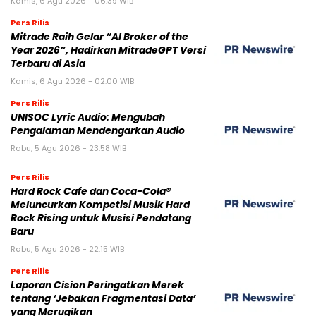
Kamis, 6 Agu 2026 - 06:39 WIB
Pers Rilis
Mitrade Raih Gelar “AI Broker of the
Year 2026”, Hadirkan MitradeGPT Versi
Terbaru di Asia
Kamis, 6 Agu 2026 - 02:00 WIB
Pers Rilis
UNISOC Lyric Audio: Mengubah
Pengalaman Mendengarkan Audio
Rabu, 5 Agu 2026 - 23:58 WIB
Pers Rilis
Hard Rock Cafe dan Coca-Cola®
Meluncurkan Kompetisi Musik Hard
Rock Rising untuk Musisi Pendatang
Baru
Rabu, 5 Agu 2026 - 22:15 WIB
Pers Rilis
Laporan Cision Peringatkan Merek
tentang ‘Jebakan Fragmentasi Data’
yang Merugikan