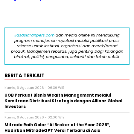
Jasasiaranpers.com
dan media online ini mendukung
program manajemen reputasi melalui publikasi press
release untuk institusi, organisasi dan merek/brand
produk. Manajemen reputasi juga penting bagi kalangan
birokrat, politisi, pengusaha, selebriti dan tokoh publik.
BERITA TERKAIT
Kamis, 6 Agustus 2026 - 06:39 WIB
UOB Perkuat Bisnis Wealth Management melalui
Kemitraan Distribusi Strategis dengan Allianz Global
Investors
Kamis, 6 Agustus 2026 - 02:00 WIB
Mitrade Raih Gelar “AI Broker of the Year 2026”,
Hadirkan MitradeGPT Versi Terbaru di Asia