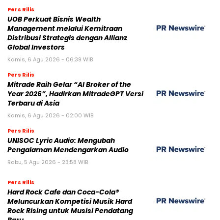
Pers Rilis
UOB Perkuat Bisnis Wealth
Management melalui Kemitraan
Distribusi Strategis dengan Allianz
Global Investors
Kamis, 6 Agu 2026 - 06:39 WIB
Pers Rilis
Mitrade Raih Gelar “AI Broker of the
Year 2026”, Hadirkan MitradeGPT Versi
Terbaru di Asia
Kamis, 6 Agu 2026 - 02:00 WIB
Pers Rilis
UNISOC Lyric Audio: Mengubah
Pengalaman Mendengarkan Audio
Rabu, 5 Agu 2026 - 23:58 WIB
Pers Rilis
Hard Rock Cafe dan Coca-Cola®
Meluncurkan Kompetisi Musik Hard
Rock Rising untuk Musisi Pendatang