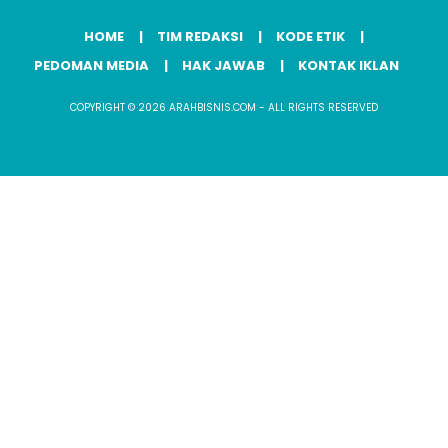
HOME
TIM REDAKSI
KODE ETIK
PEDOMAN MEDIA
HAK JAWAB
KONTAK IKLAN
COPYRIGHT © 2026 ARAHBISNIS.COM - ALL RIGHTS RESERVED