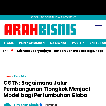
SCROLL TO CONTINUE WITH CONTENT
HOME
PEREKONOMIAN
NASIONAL
POLITIK
ENTERTA
!
Michael Soeryadjaya Tambah Saham Saratoga, Kepemilikan
/
Home
Pers Rilis
CGTN: Bagaimana Jalur
Pembangunan Tiongkok Menjadi
Model bagi Pertumbuhan Global
Tim Arah Bisnis
- Pewarta