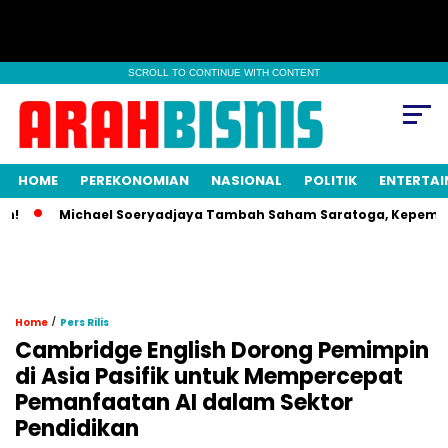
SCROLL TO CONTINUE WITH CONTENT
HOME
PEREKONOMIAN
NASIONAL
POLITIK
ENTERTA
Michael Soeryadjaya Tambah Saham Saratoga, Kepemilikan 
/
Home
Pers Rilis
Cambridge English Dorong Pemimpin
di Asia Pasifik untuk Mempercepat
Pemanfaatan AI dalam Sektor
Pendidikan