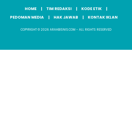
HOME
TIM REDAKSI
KODE ETIK
PEDOMAN MEDIA
HAK JAWAB
KONTAK IKLAN
COPYRIGHT © 2026 ARAHBISNIS.COM - ALL RIGHTS RESERVED