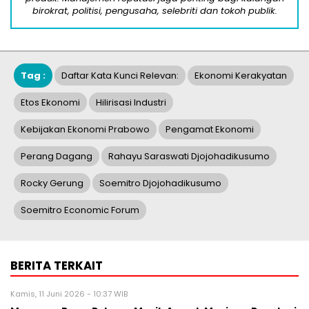
birokrat, politisi, pengusaha, selebriti dan tokoh publik.
Tag :
Daftar Kata Kunci Relevan:
Ekonomi Kerakyatan
Etos Ekonomi
Hilirisasi Industri
Kebijakan Ekonomi Prabowo
Pengamat Ekonomi
Perang Dagang
Rahayu Saraswati Djojohadikusumo
Rocky Gerung
Soemitro Djojohadikusumo
Soemitro Economic Forum
BERITA TERKAIT
Kamis, 11 Juni 2026 - 10:37 WIB