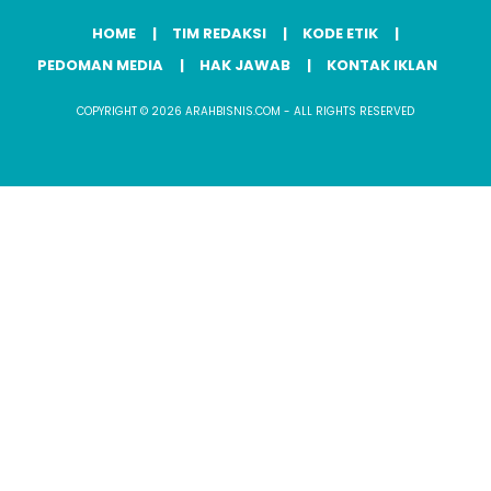
HOME
TIM REDAKSI
KODE ETIK
PEDOMAN MEDIA
HAK JAWAB
KONTAK IKLAN
COPYRIGHT © 2026 ARAHBISNIS.COM - ALL RIGHTS RESERVED