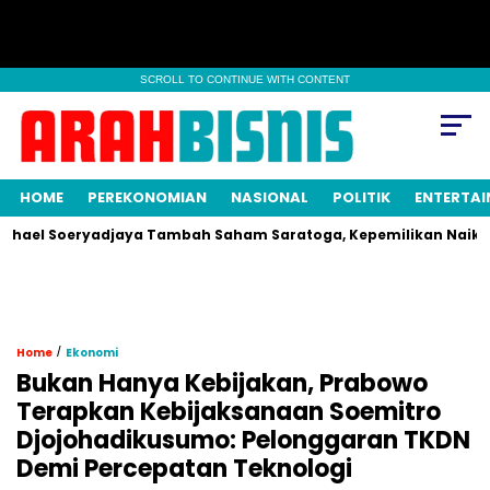
SCROLL TO CONTINUE WITH CONTENT
HOME
PEREKONOMIAN
NASIONAL
POLITIK
ENTERTA
Soeryadjaya Tambah Saham Saratoga, Kepemilikan Naik Jadi 0,
/
Home
Ekonomi
Bukan Hanya Kebijakan, Prabowo
Terapkan Kebijaksanaan Soemitro
Djojohadikusumo: Pelonggaran TKDN
Demi Percepatan Teknologi