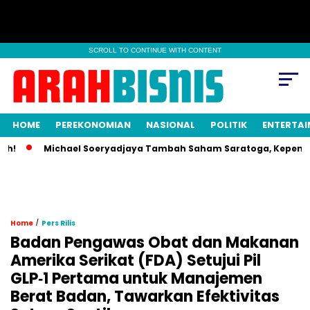
SCROLL TO CONTINUE WITH CONTENT
HOME
PEREKONOMIAN
NASIONAL
POLITIK
ENTERTA
Michael Soeryadjaya Tambah Saham Saratoga, Kepemilikan 
/
Home
Pers Rilis
Badan Pengawas Obat dan Makanan
Amerika Serikat (FDA) Setujui Pil
GLP‑1 Pertama untuk Manajemen
Berat Badan, Tawarkan Efektivitas