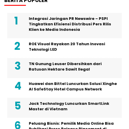
BERITA POPULER
Integrasi Jaringan PR Newswire – PSPI
Tingkatkan Efisiensi Distribusi Pers Rilis
Klien ke Media Indonesia
ROE Visual Rayakan 20 Tahun Inovasi
Teknologi LED
TN Gunung Leuser Dibersihkan dari
Ratusan Hektare Sawit Ilegal
Huawei dan Bittel Luncurkan Solusi Xinghe
Al SafeStay Hotel Campus Network
Jack Technology Luncurkan SmartLink
Master di Vietnam
Peluang Bisnis: Pemilik Media Online Bisa
Publikasi Press Release Placement di