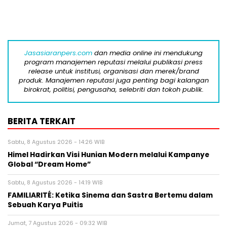
Jasasiaranpers.com
dan media online ini mendukung
program manajemen reputasi melalui publikasi press
release untuk institusi, organisasi dan merek/brand
produk. Manajemen reputasi juga penting bagi kalangan
birokrat, politisi, pengusaha, selebriti dan tokoh publik.
BERITA TERKAIT
Sabtu, 8 Agustus 2026 - 14:26 WIB
Himel Hadirkan Visi Hunian Modern melalui Kampanye
Global “Dream Home”
Sabtu, 8 Agustus 2026 - 14:19 WIB
FAMILIARITÉ: Ketika Sinema dan Sastra Bertemu dalam
Sebuah Karya Puitis
Jumat, 7 Agustus 2026 - 09:32 WIB