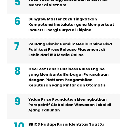
Master di Vietnam
Sungrow Master 2026 Tingkatkan
Kompetensi Instalatur guna Memperkuat
Industri Energi Surya di Filipina
Peluang Bisnis: Pemilik Media Online Bisa
Publikasi Press Release Placement di
Lebih dari 150 Media Online
GeeTest Lansir Business Rules Engine
yang Membantu Berbagai Perusahaan
dengan Platform Pengambilan
Keputusan yang Pintar dan Otomatis
Yidan Prize Foundation Meningkatkan
Perspektif Global dan Wawasan Lokal di
Ajang Tahunan
BRICS Hadapi Krisis Identitas Saat Xi