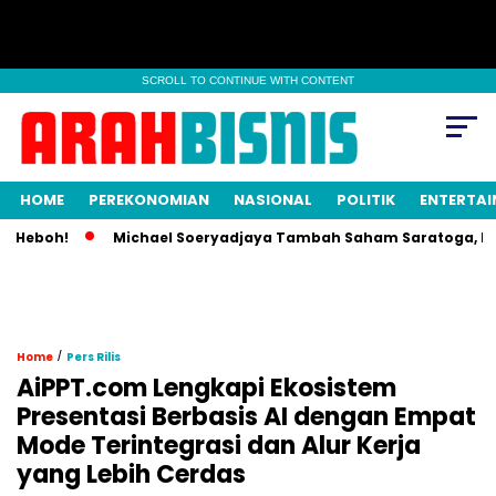
SCROLL TO CONTINUE WITH CONTENT
HOME
PEREKONOMIAN
NASIONAL
POLITIK
ENTERTA
Heboh!
Michael Soeryadjaya Tambah Saham Saratoga, Kepemi
/
Home
Pers Rilis
AiPPT.com Lengkapi Ekosistem
Presentasi Berbasis AI dengan Empat
Mode Terintegrasi dan Alur Kerja
yang Lebih Cerdas