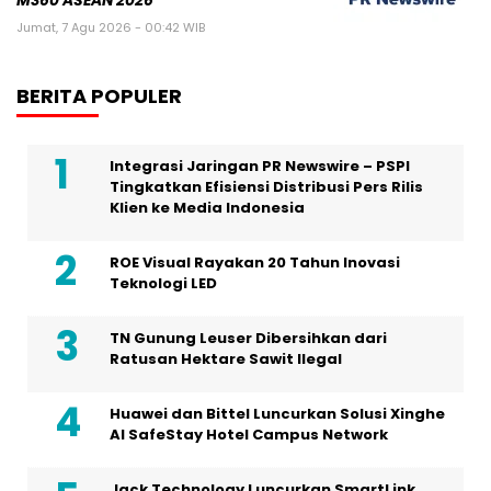
M360 ASEAN 2026
Jumat, 7 Agu 2026 - 00:42 WIB
BERITA POPULER
Integrasi Jaringan PR Newswire – PSPI
Tingkatkan Efisiensi Distribusi Pers Rilis
Klien ke Media Indonesia
ROE Visual Rayakan 20 Tahun Inovasi
Teknologi LED
TN Gunung Leuser Dibersihkan dari
Ratusan Hektare Sawit Ilegal
Huawei dan Bittel Luncurkan Solusi Xinghe
Al SafeStay Hotel Campus Network
Jack Technology Luncurkan SmartLink