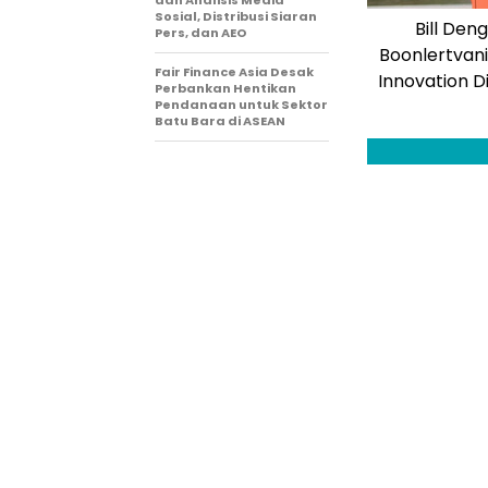
Sosial, Distribusi Siaran
Bill Den
Pers, dan AEO
Boonlertvani
Fair Finance Asia Desak
Innovation D
Perbankan Hentikan
Pendanaan untuk Sektor
Batu Bara di ASEAN