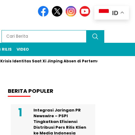
ID
 RILIS
VIDEO
dentitas Saat Xi Jinping Absen di Pertemuan Puncak Rio
Prabo
BERITA POPULER
Integrasi Jaringan PR
Newswire – PSPI
Tingkatkan Efisiensi
Distribusi Pers Rilis Klien
ke Media Indonesia