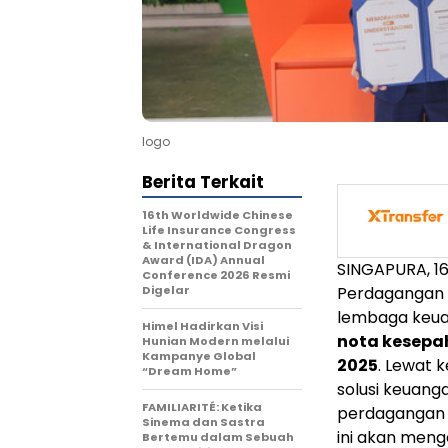
logo
Berita Terkait
16th Worldwide Chinese
Life Insurance Congress
& International Dragon
Award (IDA) Annual
SINGAPURA,
1
Conference 2026 Resmi
Digelar
Perdagangan 
lembaga keua
Himel Hadirkan Visi
nota kesepa
Hunian Modern melalui
Kampanye Global
2025
. Lewat 
“Dream Home”
solusi keuang
FAMILIARITÉ: Ketika
perdagangan i
Sinema dan Sastra
ini akan men
Bertemu dalam Sebuah