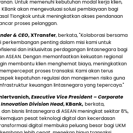
ayanan. Untuk memenuhi kebutuhan modal kerja klien,
 KBank akan mengevaluasi solusi pembiayaan bagi
 asal Tiongkok untuk meningkatkan akses pendanaan
ncar proses pelanggan.
nder & CEO
, XTransfer
, berkata, "Kolaborasi bersama
i perkembangan penting dalam misi kami untuk
isiensi dan inklusivitas perdagangan lintasnegara bagi
an ASEAN. Dengan memanfaatkan kekuatan regional
ingin membantu klien menghemat biaya, meningkatkan
 mempercepat proses transaksi. Kami akan terus
spek kepatuhan regulasi dan manajemen risiko guna
rastruktur keuangan lintasnegara yang tepercaya."
onlertvanich,
Executive Vice President – Corporate
 Innovation Division Head
, KBank,
berkata,
dan bisnis lintasnegara di ASEAN meningkat sekitar 8%,
 kemajuan pesat teknologi digital dan kecerdasan
Transformasi digital membuka peluang besar bagi UKM
rkembang lebih cepat, menekan biaya transaksi