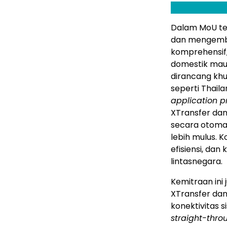
Dalam MoU te
dan mengemba
komprehensif
domestik maup
dirancang kh
seperti
Thaila
application 
XTransfer da
secara otoma
lebih mulus. K
efisiensi, da
lintasnegara.
Kemitraan ini
XTransfer dan
konektivitas s
straight-thro