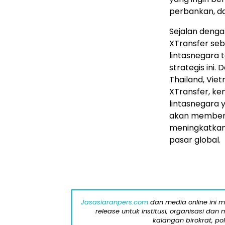
perbankan, da
Sejalan deng
XTransfer se
lintasnegara 
strategis ini
Thailand
,
Vie
XTransfer, ke
lintasnegara 
akan memberd
meningkatkan 
pasar global.
Jasasiaranpers.com
dan media online ini 
release untuk institusi, organisasi da
kalangan birokrat, pol