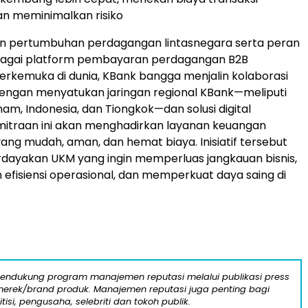
n meminimalkan risiko
an pertumbuhan perdagangan lintasnegara serta peran
bagai platform pembayaran perdagangan B2B
terkemuka di dunia, KBank bangga menjalin kolaborasi
. Dengan menyatukan jaringan regional KBank—meliputi
tnam
,
Indonesia
, dan Tiongkok—dan solusi digital
mitraan ini akan menghadirkan layanan keuangan
yang mudah, aman, dan hemat biaya. Inisiatif tersebut
ayakan UKM yang ingin memperluas jangkauan bisnis,
efisiensi operasional, dan memperkuat daya saing di
mendukung program manajemen reputasi melalui publikasi press
n merek/brand produk. Manajemen reputasi juga penting bagi
itisi, pengusaha, selebriti dan tokoh publik.