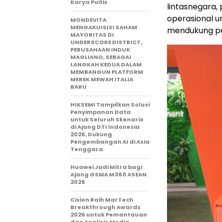
Karya Puitis
lintasnegara, 
operasional u
MONDEVITA
MENGAKUISISI SAHAM
mendukung p
MAYORITAS DI
UNDERSCORE DISTRICT,
PERUSAHAAN INDUK
MAGLIANO, SEBAGAI
LANGKAH KEDUA DALAM
MEMBANGUN PLATFORM
MEREK MEWAH ITALIA
BARU
HIKSEMI Tampilkan Solusi
Penyimpanan Data
untuk Seluruh Skenario
di Ajang DTI Indonesia
2026, Dukung
Pengembangan AI di Asia
Tenggara
Huawei Jadi Mitra bagi
Ajang GSMA M360 ASEAN
2026
Cision Raih MarTech
Breakthrough Awards
2026 untuk Pemantauan
dan Analisis Media