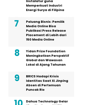
Instalatur guna
Memperkuat Industri
Energi Surya di Filipina
Peluang Bisnis: Pemilik
Media Online Bisa
Publikasi Press Release
Placement di Lebih dari
150 Media Online
Yidan Prize Foundation
Meningkatkan Perspektif
Global dan Wawasan
Lokal di Ajang Tahunan
BRICS Hadapi Krisis
Identitas Saat Xi Jinping
Absen di Pertemuan
Puncak Rio
Dahua Technology Gelar