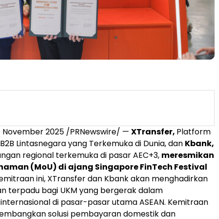
6 November 2025
/PRNewswire/ —
XTransfer,
Platform
B2B Lintasnegara yang Terkemuka di Dunia, dan
Kbank,
ngan regional terkemuka di pasar AEC+3,
meresmikan
haman (
MoU) di
ajang Singapore FinTech Festival
kemitraan ini, XTransfer dan Kbank akan menghadirkan
an terpadu bagi UKM yang bergerak dalam
nternasional di pasar-pasar utama ASEAN. Kemitraan
gembangkan solusi pembayaran domestik dan