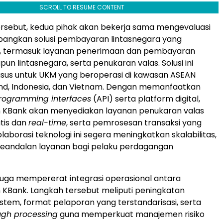
SCROLL TO RESUME CONTENT
rsebut, kedua pihak akan bekerja sama mengevaluasi
ngkan solusi pembayaran lintasnegara yang
, termasuk layanan penerimaan dan pembayaran
un lintasnegara, serta penukaran valas.
Solusi
ini
usus untuk UKM yang beroperasi di kawasan ASEAN
nd
,
Indonesia
, dan
Vietnam
. Dengan memanfaatkan
programming interfaces
(API) serta platform digital,
n KBank akan menyediakan layanan penukaran valas
tis dan
real-time
, serta pemrosesan transaksi yang
olaborasi teknologi ini segera meningkatkan skalabilitas,
n keandalan layanan bagi pelaku perdagangan
 juga mempererat integrasi operasional antara
 KBank. Langkah tersebut meliputi peningkatan
istem, format pelaporan yang terstandarisasi, serta
ugh processing
guna memperkuat manajemen risiko