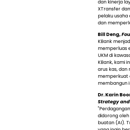
dan kinerja l
XTransfer dan
pelaku usaha
dan memperla
Bill Deng
,
Fou
KBank menjad
memperluas ef
UKM di kawas
KBank, kami 
arus kas, dan
memperkuat a
membangun inf
Dr. Karin Bo
Strategy and
"Perdagangan 
didorong oleh
buatan (AI). 
yang ingin be