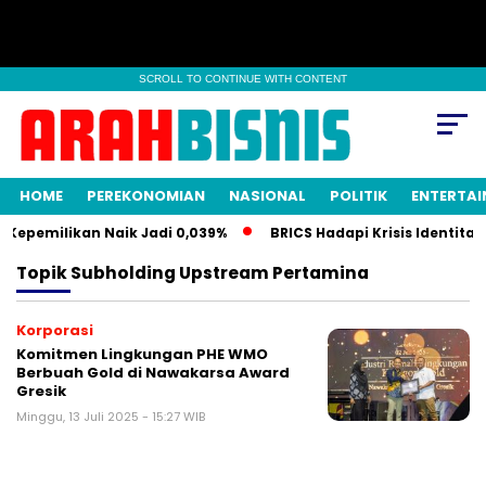
SCROLL TO CONTINUE WITH CONTENT
HOME
PEREKONOMIAN
NASIONAL
POLITIK
ENTERTA
epemilikan Naik Jadi 0,039%
BRICS Hadapi Krisis Identitas
Topik
Subholding Upstream Pertamina
Korporasi
Komitmen Lingkungan PHE WMO
Berbuah Gold di Nawakarsa Award
Gresik
Minggu, 13 Juli 2025 - 15:27 WIB