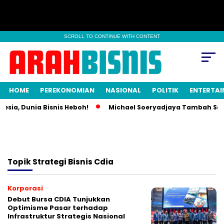
SCROLL TO CONTINUE WITH CONTENT
HOME
PEREKONOMIAN
NASIONAL
POLITIK
ENTERTA
esia, Dunia Bisnis Heboh!
Michael Soeryadjaya Tambah Saha
Topik
Strategi Bisnis Cdia
Korporasi
Debut Bursa CDIA Tunjukkan
Optimisme Pasar terhadap
Infrastruktur Strategis Nasional