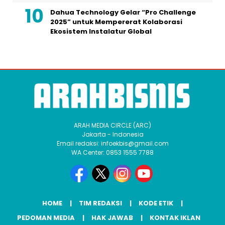
Dahua Technology Gelar “Pro Challenge
2025” untuk Mempererat Kolaborasi
Ekosistem Instalatur Global
ARAH MEDIA CIRCLE (ARC)
Jakarta - Indonesia
Email redaksi: infoekbis@gmail.com
WA Center: 0853 1555 7788
HOME
TIM REDAKSI
KODE ETIK
PEDOMAN MEDIA
HAK JAWAB
KONTAK IKLAN