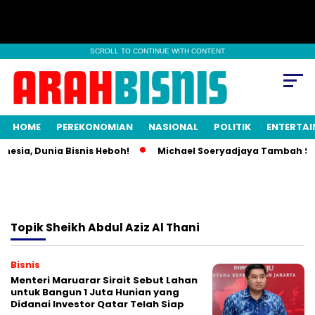
SCROLL TO CONTINUE WITH CONTENT
HOME
PEREKONOMIAN
NASIONAL
POLITIK
ENTERTA
nesia, Dunia Bisnis Heboh!
Michael Soeryadjaya Tambah Sah
Topik
Sheikh Abdul Aziz Al Thani
Bisnis
Menteri Maruarar Sirait Sebut Lahan
untuk Bangun 1 Juta Hunian yang
Didanai Investor Qatar Telah Siap