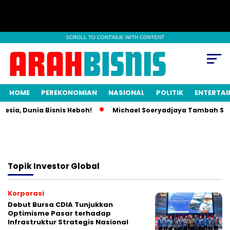
SCROLL TO CONTINUE WITH CONTENT
HOME
PEREKONOMIAN
NASIONAL
POLITIK
ENTERTA
esia, Dunia Bisnis Heboh!
Michael Soeryadjaya Tambah Saha
Topik
Investor Global
Korporasi
Debut Bursa CDIA Tunjukkan
Optimisme Pasar terhadap
Infrastruktur Strategis Nasional